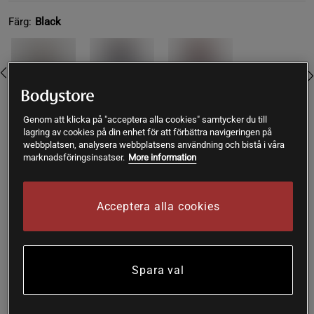
Färg:
Black
Genom att klicka på "acceptera alla cookies" samtycker du till
lagring av cookies på din enhet för att förbättra navigeringen på
S
webbplatsen, analysera webbplatsens användning och bistå i våra
marknadsföringsinsatser.
More information
Lägg i varukorgen
Acceptera alla cookies
Fri frakt över 199 kr
Fri retur
14 dagars ångerrätt
Spara val
SKU #1122340001R | EAN
7314840376311
Legacy high waist tights är tillverkade av återvunnen
polyester och har en mjuk, ribbad yta.