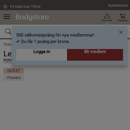
Hoppa till innehållet
Kundservice
Fri frakt över 199 kr
Min profil
Varukorg
500 välkomstpoäng för nya medlemmar!
✔ Du får 1 poäng per krona.
Träning /
Träningskläder dam /
Träningstights Dam
Logga in
Bli medlem
Legacy High Waist Tights, Black, S
Röhnisch
OUTLET
Prisvärd