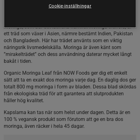
Från ekologiska odlingar
Cookie-inställningar
100 % vegansk
Räcker i 45 dagar
Moringa, som bär det latinska namnet Moringa oleifera, är
ett träd som växer i Asien, närmre bestämt Indien, Pakistan
och Bangladesh. Här har trädet använts som en viktig
näringsrik livsmedelskälla. Moringa är även känt som
”mirakelträdet” och dess användning daterar mycket långt
bakåt i tiden.
Organic Moringa Leaf från NOW Foods ger dig ett enkelt
sätt att ta en exakt dos moringa varje dag. En daglig dos ger
totalt 800 mg moringa i form av bladen. Dessa blad skördas
från ekologiska träd för att garantera att slutprodukten
håller hög kvalitet.
Kapslarna kan tas när som helst under dagen. Detta är en
100 % vegansk produkt som förutom att ge en bra dos
moringa, även räcker i hela 45 dagar.