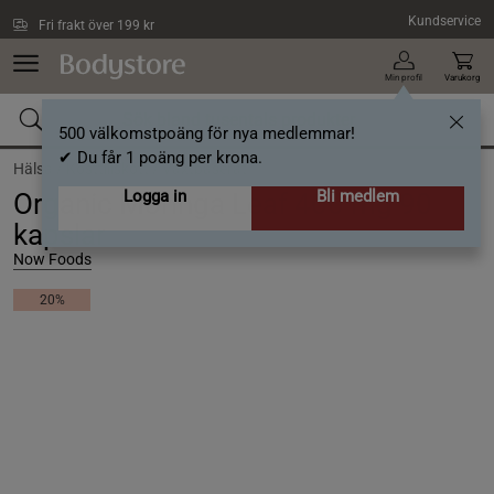
Hoppa till innehållet
Kundservice
Fri frakt över 199 kr
Min profil
Varukorg
500 välkomstpoäng för nya medlemmar!
✔ Du får 1 poäng per krona.
Hälsa /
Kosttillskott /
Växtbaserat
Logga in
Bli medlem
Organic Moringa Leaf 400 mg 90
kapslar
Now Foods
20%