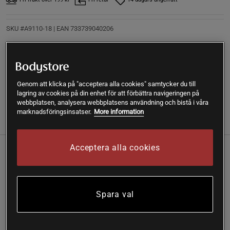
SKU #A9110-18
| EAN
733739040206
Organic Moringa Leaf 400 mg 90 kapslar, är ett kosttillskott
från NOW Foods. Med 400 mg moringa-blad per kapsel.
Vegansk produkt.
Genom att klicka på "acceptera alla cookies" samtycker du till
Läs mer
lagring av cookies på din enhet för att förbättra navigeringen på
webbplatsen, analysera webbplatsens användning och bistå i våra
marknadsföringsinsatser.
More information
Information
Recensioner
Näring & Ingredienser
Acceptera alla cookies
Moringa är ett träd som hittas i Indien, Pakistan och
Bangladesh och har använts som en viktig näringsrik
livsmedelskälla. Organic Moringa Leaf från NOW Foods
innehåller bladen från ekologiskt odlade träd. Varje kapsel
Spara val
ger 400 mg moringa.
400 mg moringa per kapsel