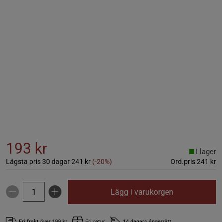
193 kr
I lager
Lägsta pris 30 dagar
241 kr
(-20%)
Ord.pris
241 kr
Lägg i varukorgen
Fri frakt över 199 kr
Fri retur
14 dagars ångerrätt