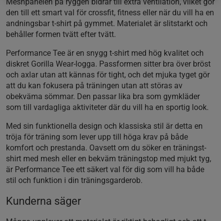
Meshpanelen på ryggen bidrar till extra ventilation, vilket gör
den till ett smart val för crossfit, fitness eller när du vill ha en
andningsbar t-shirt på gymmet. Materialet är slitstarkt och
behåller formen tvätt efter tvätt.
Performance Tee är en snygg t-shirt med hög kvalitet och
diskret Gorilla Wear-logga. Passformen sitter bra över bröst
och axlar utan att kännas för tight, och det mjuka tyget gör
att du kan fokusera på träningen utan att störas av
obekväma sömmar. Den passar lika bra som gymkläder
som till vardagliga aktiviteter där du vill ha en sportig look.
Med sin funktionella design och klassiska stil är detta en
tröja för träning som lever upp till höga krav på både
komfort och prestanda. Oavsett om du söker en träningst-
shirt med mesh eller en bekväm träningstop med mjukt tyg,
är Performance Tee ett säkert val för dig som vill ha både
stil och funktion i din träningsgarderob.
Kunderna säger