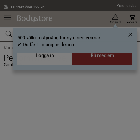
Hoppa till innehållet
Kundservice
Fri frakt över 199 kr
Min profil
Varukorg
500 välkomstpoäng för nya medlemmar!
✔ Du får 1 poäng per krona.
Kampanjer /
Stark start på hösten
Logga in
Bli medlem
Performance Tee, Army Green, S
Gorilla Wear