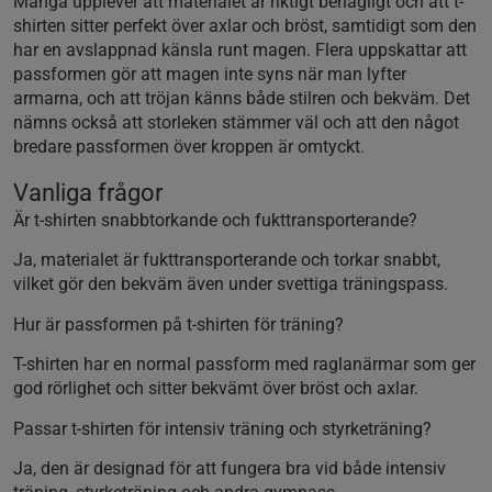
Många upplever att materialet är riktigt behagligt och att t-
shirten sitter perfekt över axlar och bröst, samtidigt som den
har en avslappnad känsla runt magen. Flera uppskattar att
passformen gör att magen inte syns när man lyfter
armarna, och att tröjan känns både stilren och bekväm. Det
nämns också att storleken stämmer väl och att den något
bredare passformen över kroppen är omtyckt.
Vanliga frågor
Är t-shirten snabbtorkande och fukttransporterande?
Ja, materialet är fukttransporterande och torkar snabbt,
vilket gör den bekväm även under svettiga träningspass.
Hur är passformen på t-shirten för träning?
T-shirten har en normal passform med raglanärmar som ger
god rörlighet och sitter bekvämt över bröst och axlar.
Passar t-shirten för intensiv träning och styrketräning?
Ja, den är designad för att fungera bra vid både intensiv