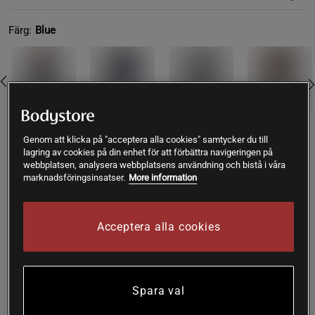
Färg:
Blue
Genom att klicka på "acceptera alla cookies" samtycker du till
S
lagring av cookies på din enhet för att förbättra navigeringen på
webbplatsen, analysera webbplatsens användning och bistå i våra
marknadsföringsinsatser.
More information
Lägg i varukorgen
Acceptera alla cookies
Fri frakt över 199 kr
Fri retur
14 dagars ångerrätt
SKU #1687-73R | EAN
7350121372306
Spara val
Relode Prime Scrunch Tights – Höga tights som passar till