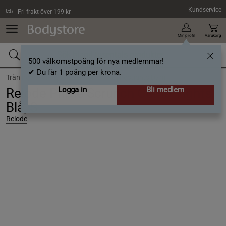
Hoppa till innehållet
Kundservice
Fri frakt över 199 kr
Min profil
Varukorg
500 välkomstpoäng för nya medlemmar!
✔ Du får 1 poäng per krona.
Träning /
Träningskläder dam /
Träningstights Dam
Logga in
Bli medlem
Relode Prime Scrunch Camo Tights,
Blå, S
Relode