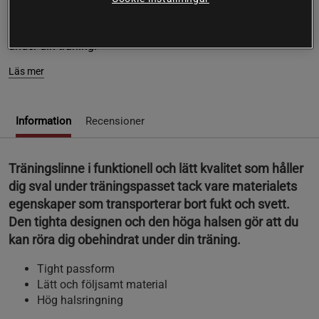
som transporterar bort fukt och svett. Den tighta designen
och den höga halsen gör att du kan röra dig obehindrat
under din träning.
Läs mer
Information
Recensioner
Träningslinne i funktionell och lätt kvalitet som håller
dig sval under träningspasset tack vare materialets
egenskaper som transporterar bort fukt och svett.
Den tighta designen och den höga halsen gör att du
kan röra dig obehindrat under din träning.
Tight passform
Lätt och följsamt material
Hög halsringning