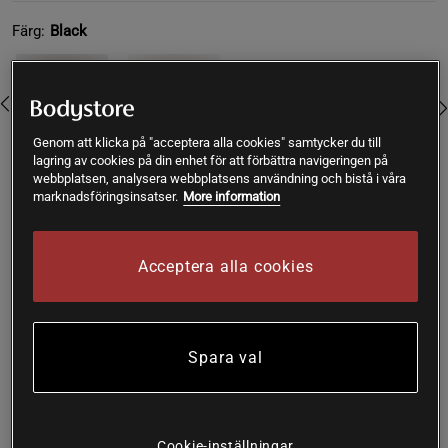
Färg:
Black
Genom att klicka på "acceptera alla cookies" samtycker du till
lagring av cookies på din enhet för att förbättra navigeringen på
webbplatsen, analysera webbplatsens användning och bistå i våra
marknadsföringsinsatser.
More information
L
Acceptera alla cookies
Lägg i varukorgen
Fri frakt över 199 kr
Fri retur
14 dagars ångerrätt
Spara val
SKU #SNA2030-BLKR | EAN
7350132941898
Träningslinne i funktionell och lätt kvalitet som håller dig
sval under träningspasset tack vare materialets egenskaper
Cookie-inställningar