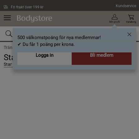
Hoppa till innehållet
Kundservice
Fri frakt över 199 kr
Min profil
Varukorg
500 välkomstpoäng för nya medlemmar!
✔ Du får 1 poäng per krona.
Träning /
Träningskläder dam /
Toppar & Linnen
Logga in
Bli medlem
Star Tank Top Black L
Star Wear