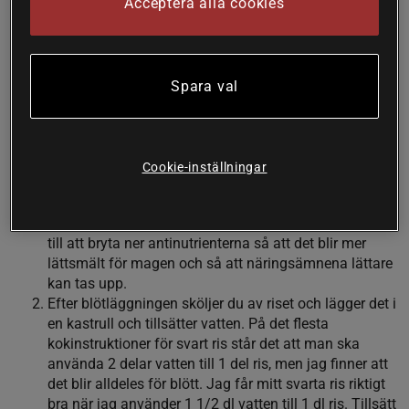
Acceptera alla cookies
Det svarta riset är även rikt på
aminosyror
,
B-vitaminer
,
E-
vitamin
och mineraler som
zink
,
magnesium
och
järn
. Det
innehåller också rikligt med
kostfibrer
som har stor
Spara val
betydelse för vår mag- tarmhälsa, en stabil blodsockernivå
och viktkontroll (3). På grund av näringsinnehållet ses riset
ofta som något av en superfood.
Så kokar du svart ris
Cookie-inställningar
Börja med att skölja och blötlägga riset. Helst ska det
blötläggas i 12-24 timmar innan det kokas. Det hjälper
till att bryta ner antinutrienterna så att det blir mer
lättsmält för magen och så att näringsämnena lättare
kan tas upp.
Efter blötläggningen sköljer du av riset och lägger det i
en kastrull och tillsätter vatten. På det flesta
kokinstruktioner för svart ris står det att man ska
använda 2 delar vatten till 1 del ris, men jag finner att
det blir alldeles för blött. Jag får mitt svarta ris riktigt
bra när jag använder 1 1/2 dl vatten till 1 dl ris. Tillsätt