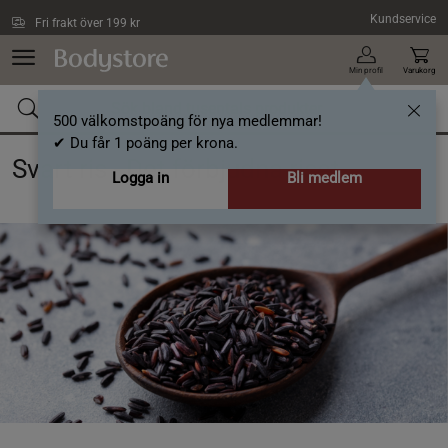
Hoppa till innehållet
Kundservice
Fri frakt över 199 kr
Min profil
Varukorg
500 välkomstpoäng för nya medlemmar!
✔ Du får 1 poäng per krona.
Svart ris - Det förbjudna riset
Logga in
Bli medlem