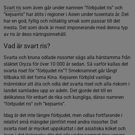
Svart ris
som även går under namnen ”förbjudet ris” och
”kejsarris” har ätits i regioner i Asien under tusentals år. Det
har en god, fyllig och nötaktig smak som passar till det
mesta. Det som dock är mest imponerande med denna typ
av ris är dess näringsinnehåll.
Vad är svart ris?
Svarta och bruna odlade rissorter sägs alla härstamma från
släktet Oryza för över 10 000 år sedan. Så varför kallas det
svarta riset för ”förbjudet ris”? Smeknamnet går långt
tillbaka till det forna Kina. Kejsaren förbjöd vanliga
människor att äta och odla det svarta riset och alla riskorn i
landet samlades upp av adeln. Det gjorde det till en
delikatess för enbart de rika och kungliga, därav namnen
”förbjudet ris” och ”kejsarris”.
Idag är det inte längre förbjudet, men odlas fortfarande i
relativt små mängder jämfört med andra rissorter. Det
svarta riset är mycket uppskattat i det asiatiska köket och