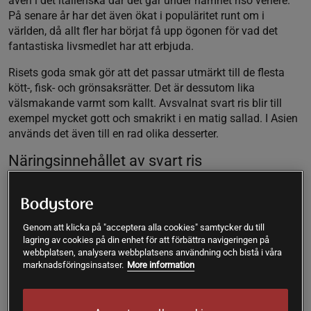
även i det italienska där det går under namnet riso venere.
På senare år har det även ökat i populäritet runt om i
världen, då allt fler har börjat få upp ögonen för vad det
fantastiska livsmedlet har att erbjuda.
Risets goda smak gör att det passar utmärkt till de flesta
kött-, fisk- och grönsaksrätter. Det är dessutom lika
välsmakande varmt som kallt. Avsvalnat svart ris blir till
exempel mycket gott och smakrikt i en matig sallad. I Asien
används det även till en rad olika desserter.
Näringsinnehållet av svart ris
Det är den mycket potenta antioxidanten antocyanin som
ger riset sin karakteristiska svart-lila färg. Svart ris innehåller
faktiskt mer antocyanin än superbäret blåbär. Antocyaniner
Genom att klicka på "acceptera alla cookies" samtycker du till
ger värdefulla antiinflammatoriska egenskaper och har
lagring av cookies på din enhet för att förbättra navigeringen på
genom kliniska studier (1) (2) bland annat visat sig skydda
webbplatsen, analysera webbplatsens användning och bistå i våra
våra artärer, bidra till hälsosamma kolesterolnivåer,
marknadsföringsinsatser.
More information
förhindra cellskador från fria radikaler och minska för hög
inflammation i kroppen som ligger till grund för många av
våra vanligaste folksjukdomar.