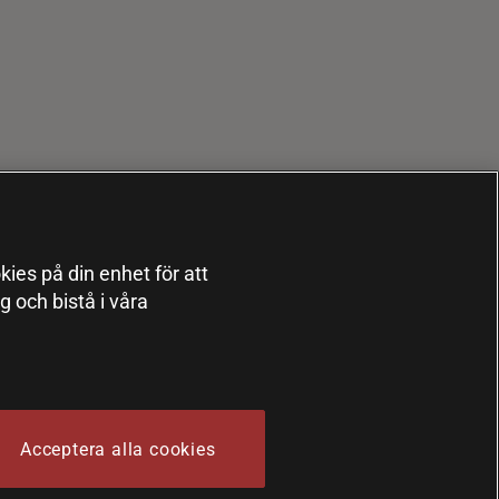
kies på din enhet för att
 och bistå i våra
Acceptera alla cookies
 Sports Nutrition Group HSNG AB Bodystore - Orgnr: 556564-4258