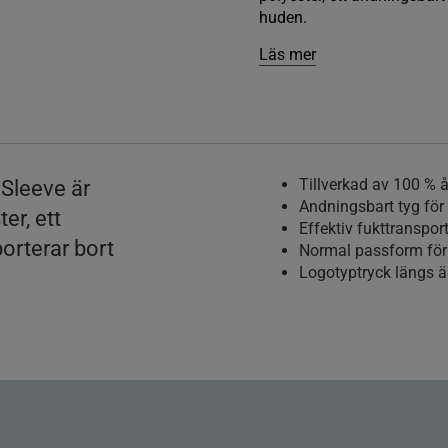
huden.
Läs mer
Tillverkad av 100 % å
Sleeve är
Andningsbart tyg för 
er, ett
Effektiv fukttranspor
orterar bort
Normal passform för 
Logotyptryck längs 