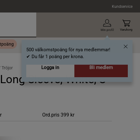
Kundservice
Varukorg
Min profil
stpoäng
Topplista
Alla varumärken
Nyheter
Artiklar
500 välkomstpoäng för nya medlemmar!
✔ Du får 1 poäng per krona.
Logga in
Bli medlem
/
Tröjor
ong Sleeve, White, S
r
Ord.pris
399 kr