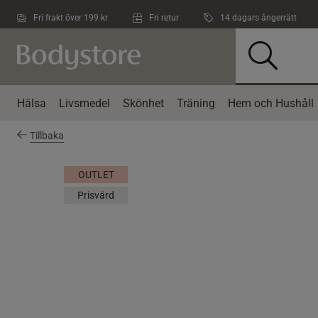
Hoppa till innehållet
Fri frakt över 199 kr
Fri retur
14 dagars ångerrätt
Hälsa
Livsmedel
Skönhet
Träning
Hem och Hushåll
Tillbaka
OUTLET
Prisvärd