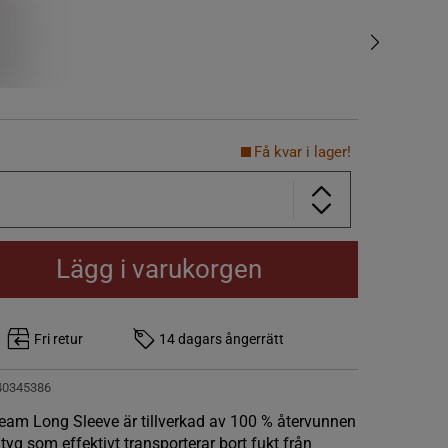
Få kvar i lager!
Lägg i varukorgen
Fri retur
14 dagars ångerrätt
40345386
am Long Sleeve är tillverkad av 100 % återvunnen
 tyg som effektivt transporterar bort fukt från