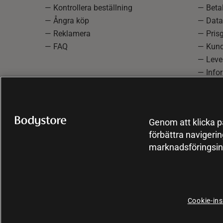
— Kontrollera beställning
— Betal
— Ångra köp
— Data
— Reklamera
— Prisg
— FAQ
— Kund
— Lever
— Info
reklam
— Cooki
Genom att klicka på
förbättra navigeri
marknadsföringsin
Cookie-ins