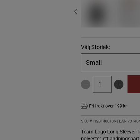
Välj Storlek:
Small
Fri frakt över 199 kr
SKU #1120140010R | EAN
73148
Team Logo Long Sleeve -Te
polyester, ett andningsbart