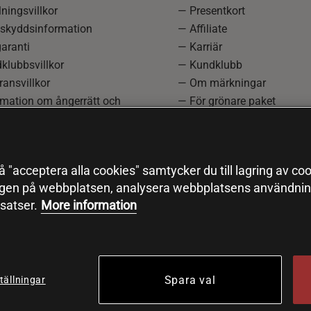
ningsvillkor
— Presentkort
skyddsinformation
— Affiliate
aranti
— Karriär
klubbsvillkor
— Kundklubb
ansvillkor
— Om märkningar
rmation om ångerrätt och
— För grönare paket
ation
—
Redaktionell policy
einställningar
— Sitemap
— Black Friday
 "acceptera alla cookies" samtycker du till lagring av coo
ngen på webbplatsen, analysera webbplatsens användning
satser.
More information
Spara val
tällningar
© 2026 Health and