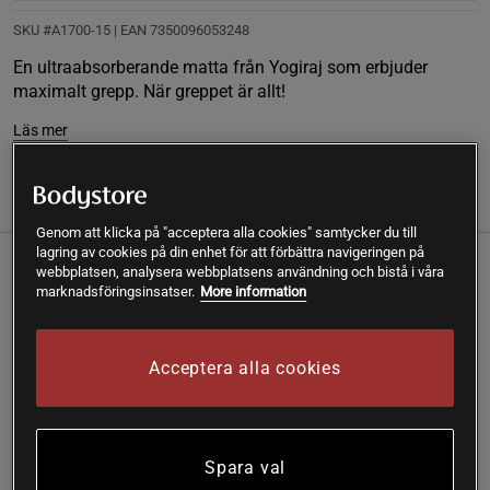
SKU #A1700-15
| EAN
7350096053248
En ultraabsorberande matta från Yogiraj som erbjuder
maximalt grepp. När greppet är allt!
Läs mer
Information
Recensioner
Genom att klicka på "acceptera alla cookies" samtycker du till
lagring av cookies på din enhet för att förbättra navigeringen på
webbplatsen, analysera webbplatsens användning och bistå i våra
En ultraabsorberande matta från Yogiraj som erbjuder
marknadsföringsinsatser.
More information
maximalt grepp. När greppet är allt!
Passar alla yogastilar och utövare
Hjälper till att du står fast och stadigt med maximal
Acceptera alla cookies
support
Fri från latez
Grip mat är den prisbelönta mattan som passar alla
Spara val
yogastilar och utövare. På Grip mat står du fast och stadig