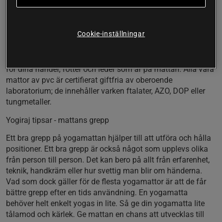
med maximal support, även i de mest krävande asanas.
Grip mat blir snabbt din pålitliga yogavän i vått och torrt.
Cookie-inställningar
Tunt toppskikt av slitstarkt polyuretan transporterar bort
svett och absorberar fukt för att hjälpa dig att få ett riktigt
bra grepp. Tjockt underskikt av giftfri pvc utgör dämpning
för dina händer, fötter och leder som är på mattan. Alla våra
mattor av pvc är certifierat giftfria av oberoende
laboratorium; de innehåller varken ftalater, AZO, DOP eller
tungmetaller.
Yogiraj tipsar - mattans grepp
Ett bra grepp på yogamattan hjälper till att utföra och hålla
positioner. Ett bra grepp är också något som upplevs olika
från person till person. Det kan bero på allt från erfarenhet,
teknik, handkräm eller hur svettig man blir om händerna.
Vad som dock gäller för de flesta yogamattor är att de får
bättre grepp efter en tids användning. En yogamatta
behöver helt enkelt yogas in lite. Så ge din yogamatta lite
tålamod och kärlek. Ge mattan en chans att utvecklas till