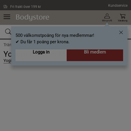
Hoppa till innehållet
Kundservice
Fri frakt över 199 kr
Min profil
Varukorg
500 välkomstpoäng för nya medlemmar!
✔ Du får 1 poäng per krona.
Träning /
Yoga & meditation /
Yogamatta
Logga in
Bli medlem
Yogamatta Grip Mat 5mm Svart
Yogiraj