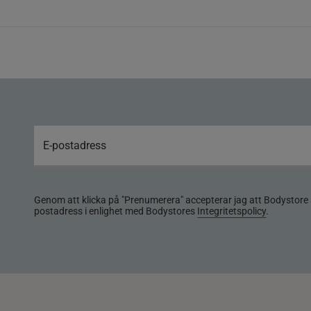
Genom att klicka på "Prenumerera" accepterar jag att Bodystore 
postadress i enlighet med Bodystores
Integritetspolicy
.