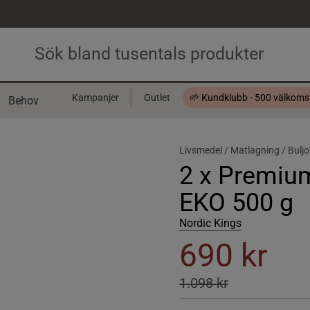
Kampanjer
Outlet
🌱 Kundklubb - 500 välkom
Behov
Presentkort
Livsmedel /
Matlagning /
Bulj
2 x Premiu
EKO 500 g
Nordic Kings
690 kr
1.098 kr