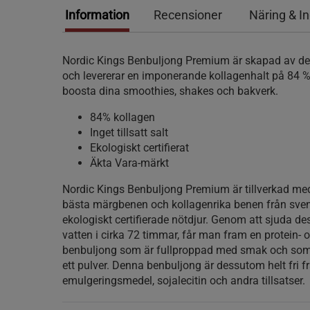
Information
Recensioner
Näring & I
Nordic Kings Benbuljong Premium är skapad av de 
och levererar en imponerande kollagenhalt på 84 %.
boosta dina smoothies, shakes och bakverk.
84% kollagen
Inget tillsatt salt
Ekologiskt certifierat
Äkta Vara-märkt
Nordic Kings Benbuljong Premium är tillverkad me
bästa märgbenen och kollagenrika benen från sve
ekologiskt certifierade nötdjur. Genom att sjuda dess
vatten i cirka 72 timmar, får man fram en protein- 
benbuljong som är fullproppad med smak och som s
ett pulver. Denna benbuljong är dessutom helt fri f
emulgeringsmedel, sojalecitin och andra tillsatser.