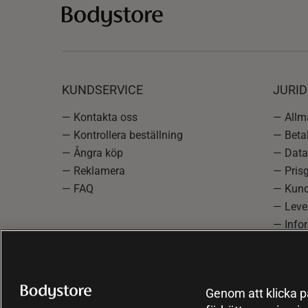
KUNDSERVICE
JURID
— Kontakta oss
— Allmä
— Kontrollera beställning
— Betal
— Ångra köp
— Data
— Reklamera
— Prisg
— FAQ
— Kund
— Lever
— Info
reklam
— Cooki
Genom att klicka på