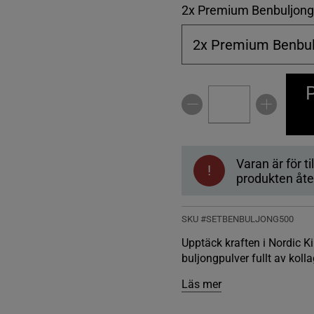
2x Premium Benbuljong
2x Premium Benbul
P
Varan är för til
!
produkten åter
SKU #SETBENBULJONG500
Upptäck kraften i Nordic K
buljongpulver fullt av kolla
Läs mer