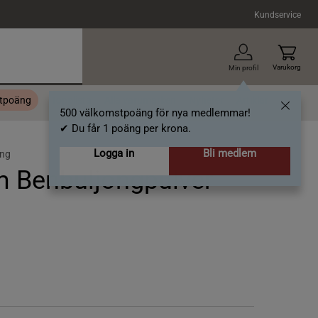
Kundservice
Varukorg
Min profil
stpoäng
Topplista
Alla varumärken
Nyheter
Artiklar
500 välkomstpoäng för nya medlemmar!
✔ Du får 1 poäng per krona.
Logga in
Bli medlem
ong
m Benbuljongpulver