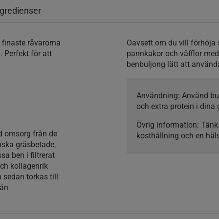
ngredienser
finaste råvarorna
Oavsett om du vill förhöja
 Perfekt för att
pannkakor och våfflor med 
benbuljong lätt att använd
Användning
: Använd bu
och extra protein i dina
Övrig information
: Tänk
d omsorg från de
kosthållning och en häls
nska gräsbetade,
a ben i filtrerat
och kollagenrik
edan torkas till
rån