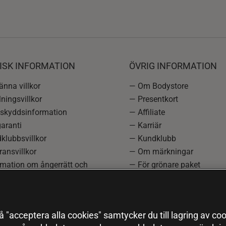
ISK INFORMATION
ÖVRIG INFORMATION
nna villkor
— Om Bodystore
ningsvillkor
— Presentkort
skyddsinformation
— Affiliate
aranti
— Karriär
klubbsvillkor
— Kundklubb
ansvillkor
— Om märkningar
rmation om ångerrätt och
— För grönare paket
ation
—
Redaktionell policy
einställningar
— Sitemap
— Black Friday
 "acceptera alla cookies" samtycker du till lagring av coo