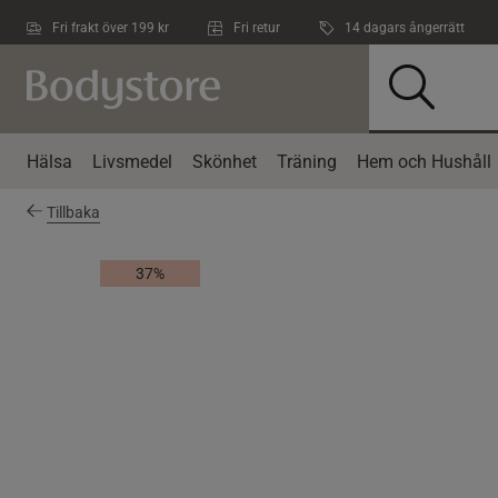
Hoppa till innehållet
Fri frakt över 199 kr
Fri retur
14 dagars ångerrätt
Hälsa
Livsmedel
Skönhet
Träning
Hem och Hushåll
Tillbaka
37%