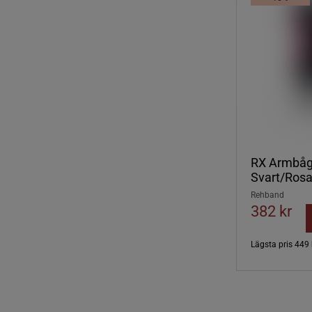
RX Armbå
Svart/Ros
Rehband
382 kr
Lägsta pris
449 