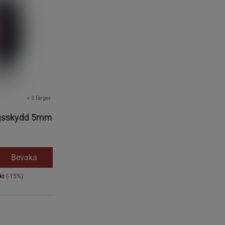
+ 3 färger
gsskydd 5mm
a
Bevaka
kr
(-15%)