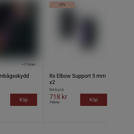
10%
+ 2 färger
mbågsskydd
Rx Elbow Support 5 mm
x2
Rehband
718 kr
Köp
Köp
798 kr