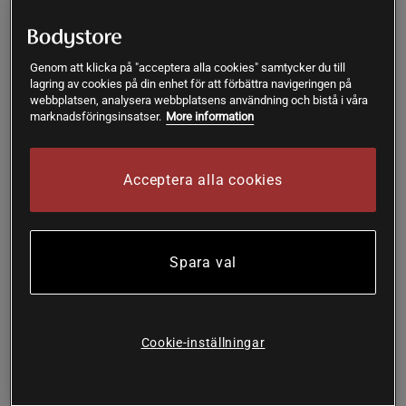
Köp
Köp
79 kr
39 kr
Genom att klicka på "acceptera alla cookies" samtycker du till
lagring av cookies på din enhet för att förbättra navigeringen på
webbplatsen, analysera webbplatsens användning och bistå i våra
marknadsföringsinsatser.
More information
Acceptera alla cookies
Spara val
Cookie-inställningar
+ 1 variant
+ 3 varianter
4 recensioner
RX Athletic Power Wrap
Kinesiology Tejp 5m x 5cm