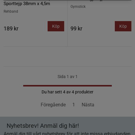
Sporttejp 38mm x 4,5m
Gymstick
Rehband
Köp
Köp
189 kr
99 kr
Sida 1 av 1
Du har sett 4 av 4 produkter
Föregående
1
Nästa
Nyhetsbrev! Anmäl dig här!
Anmäl dig till vårt nyhetsbrev för att inte missa erbjudanden