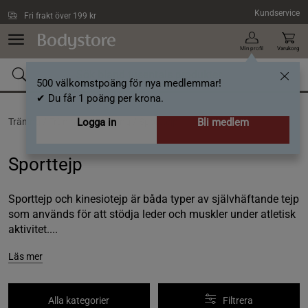
Hoppa till innehållet
Kundservice
Fri frakt över 199 kr
Min profil
Varukorg
500 välkomstpoäng för nya medlemmar!
✔ Du får 1 poäng per krona.
Träning /
Träningsutrustning /
Logga in
Sporttejp
Bli medlem
Sporttejp
Sporttejp och kinesiotejp är båda typer av självhäftande tejp
som används för att stödja leder och muskler under atletisk
aktivitet....
Läs mer
Alla kategorier
Filtrera