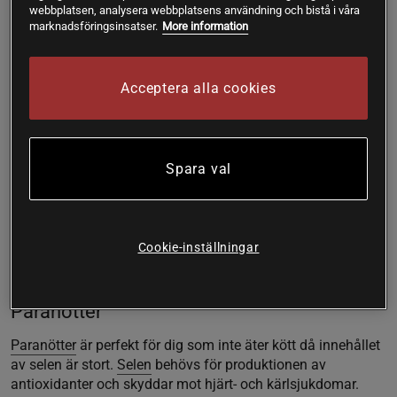
46% fett är det den magraste av alla nötter.
webbplatsen, analysera webbplatsens användning och bistå i våra
marknadsföringsinsatser.
More information
Valnötter
Valnötter
högt innehåll av
omega 3
som är en viktig
Acceptera alla cookies
beståndsdel av hjärnan. Äter du sällan fet fisk är valnötter
ett bra komplement.
Vitamin B6
finns i stor dos och bidrar
till bildandet av röda blodkroppar. Även magnesium finns
med på innehållslistan.
Spara val
Mandlar
Järn,
magnesium
, kostfibrer och E-vitamin är utmärkande i
mandlar
. Dessutom innehåller de hela 20% protein och en
Cookie-inställningar
stor del av det nyttiga enkelomättade fettet. Högt
energiinnehåll gör att de passar bra efter träning.
Paranötter
Paranötter
är perfekt för dig som inte äter kött då innehållet
av selen är stort.
Selen
behövs för produktionen av
antioxidanter och skyddar mot hjärt- och kärlsjukdomar.