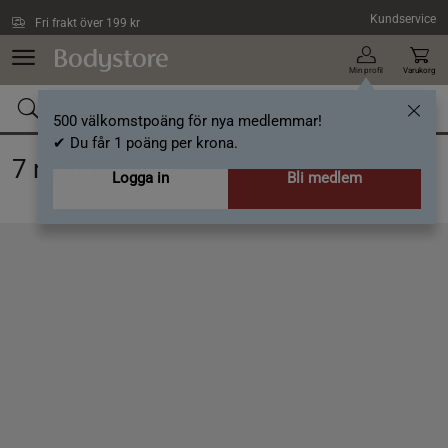
Hoppa till innehållet
Kundservice
Fri frakt över 199 kr
Min profil
Varukorg
500 välkomstpoäng för nya medlemmar!
✔ Du får 1 poäng per krona.
7 nyttiga nötter
Logga in
Bli medlem