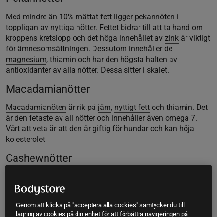
Med mindre än 10% mättat fett ligger
pekannöten
i
toppligan av nyttiga nötter. Fettet bidrar till att ta hand om
kroppens kretslopp och det höga innehållet av
zink
är viktigt
för ämnesomsättningen. Dessutom innehåller de
magnesium
, thiamin och har den högsta halten av
antioxidanter av alla nötter. Dessa sitter i skalet.
Macadamianötter
Macadamianöten
är rik på
järn
,
nyttigt fett
och thiamin. Det
är den fetaste av all nötter och innehåller även omega 7.
Värt att veta är att den är giftig för hundar och kan höja
kolesterolet.
Cashewnötter
Cashewnötter
ökar blodvärdet i kroppen och har även ett
högt innehåll av
mineraler
som
zink
(för
ämnesomsättningen), magnesium (för nervfunktionen),
Genom att klicka på "acceptera alla cookies" samtycker du till
folsyra och järn (bildandet av röda blodkroppar). Med sina
lagring av cookies på din enhet för att förbättra navigeringen på