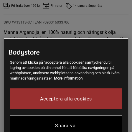
Fri frakt över 199 kr
Fri retur
14 dagars ångerrätt
SKU #A13113-37
| EAN
7090016033706
Manna Arganolja, en 100% naturlig och näringsrik olja
perfekt för hud, hår, skägg, naglar, fötter, läppar och ansikte.
Läs mer
Genom att klicka på "acceptera alla cookies" samtycker du till
lagring av cookies på din enhet för att förbättra navigeringen på
(2)
Information
Recensioner
Näring & Ingredienser
webbplatsen, analysera webbplatsens användning och bistå i våra
marknadsföringsinsatser.
More information
Välj Manna Arganolja för en ren, naturlig och effektiv
lösning för din skönhet och ditt välbefinnande.
Acceptera alla cookies
Fri från tillsatser
Oraffinerad olja
Absorberas snabbt
Spara val
För hud, hår, naglar och mer