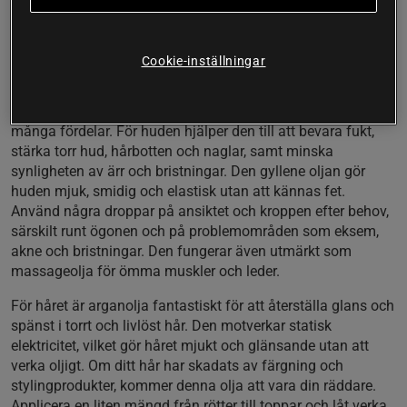
Naturligt god doft
Denna högkvalitativa olja, som är helt fri från tillsatser och
håller livsmedelskvalitet, är oraffinerad och har en naturlig
Cookie-inställningar
doft som snabbt absorberas av huden.
Manna Arganolja är en mångsidig skönhetsprodukt med
många fördelar. För huden hjälper den till att bevara fukt,
stärka torr hud, hårbotten och naglar, samt minska
synligheten av ärr och bristningar. Den gyllene oljan gör
huden mjuk, smidig och elastisk utan att kännas fet.
Använd några droppar på ansiktet och kroppen efter behov,
särskilt runt ögonen och på problemområden som eksem,
akne och bristningar. Den fungerar även utmärkt som
massageolja för ömma muskler och leder.
För håret är arganolja fantastiskt för att återställa glans och
spänst i torrt och livlöst hår. Den motverkar statisk
elektricitet, vilket gör håret mjukt och glänsande utan att
verka oljigt. Om ditt hår har skadats av färgning och
stylingprodukter, kommer denna olja att vara din räddare.
Applicera en liten mängd från rötter till toppar och låt verka.