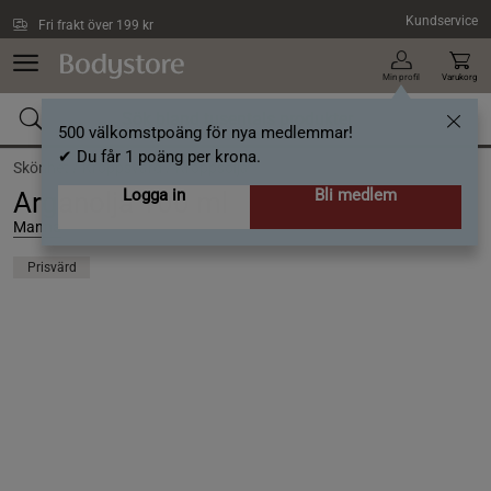
Hoppa till innehållet
Kundservice
Fri frakt över 199 kr
Min profil
Varukorg
500 välkomstpoäng för nya medlemmar!
✔ Du får 1 poäng per krona.
Skönhet /
Kroppsvård /
Kroppsolja
Logga in
Bli medlem
Arganolja 100 ml
Manna
Prisvärd