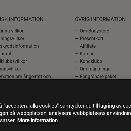
ISK INFORMATION
ÖVRIG INFORMATION
nna villkor
— Om Bodystore
ningsvillkor
— Presentkort
skyddsinformation
— Affiliate
aranti
— Karriär
klubbsvillkor
— Kundklubb
ansvillkor
— Om märkningar
rmation om ångerrätt och
— För grönare paket
ation
—
Redaktionell policy
einställningar
— Sitemap
— Black Friday
 "acceptera alla cookies" samtycker du till lagring av coo
ngen på webbplatsen, analysera webbplatsens användning
satser.
More information