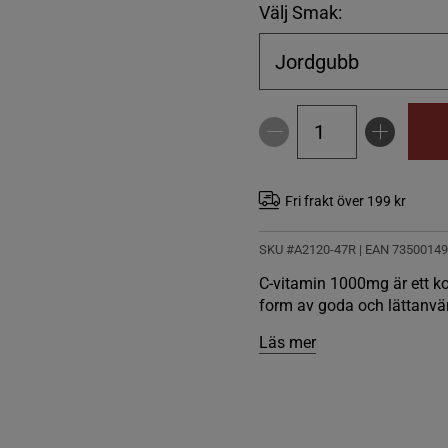
Välj Smak:
Jordgubb
Fri frakt över 199 kr
SKU #A2120-47R | EAN
73500149
C-vitamin 1000mg är ett ko
form av goda och lättanvän
Läs mer