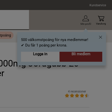
Kundservice
Varukorg
Min profil
stpoäng
Topplista
Alla varumärken
Nyheter
Artiklar
500 välkomstpoäng för nya medlemmar!
✔ Du får 1 poäng per krona.
Logga in
Bli medlem
1000mg Jordgubb 20
er
4 recensioner