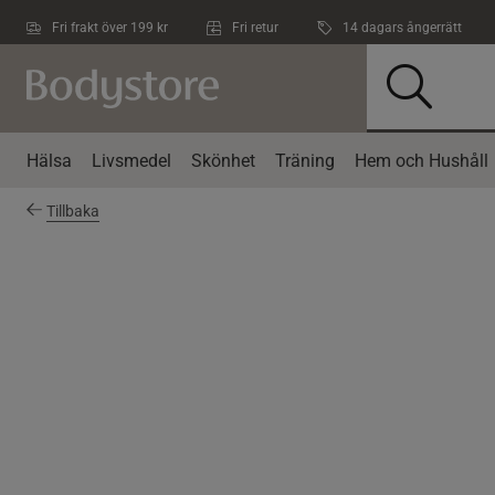
Hoppa till innehållet
Fri frakt över 199 kr
Fri retur
14 dagars ångerrätt
Hälsa
Livsmedel
Skönhet
Träning
Hem och Hushåll
Tillbaka