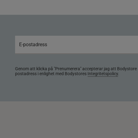
Genom att klicka på "Prenumerera" accepterar jag att Bodystore 
postadress i enlighet med Bodystores
Integritetspolicy
.