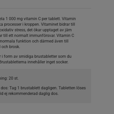
ela 1 000 mg vitamin C per tablett. Vitamin
a processer i kroppen. Vitaminet bidrar till
oxidativ stress, det ökar upptaget av järn
rar till ett normalt immunförsvar. Vitamin C
s normala funktion och därmed även till
 och brosk.
i form av smidiga brustabletter som du
 Brustabletterna innehåller inget socker.
ning:
20 st.
 dos:
Tag 1 brustablett dagligen. Tabletten löses
krid ej rekommenderad daglig dos.