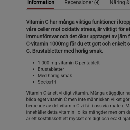
Information
Recensioner
Näring &
(4)
Vitamin C har många viktiga funktioner i kro
våra celler mot oxidativ stress, är viktigt för e
immunförsvar och det ökar upptaget av järn
C-vitamin 1000mg får du ett gott och enkelt sä
C. Brustabletter med hörlig smak.
1 000 mg vitamin C per tablett
Brustabletter
Med härlig smak
Sockerfri
Vitamin C är ett viktigt vitamin. Många däggdjur h
bilda eget vitamin C men inte människan vilket gör a
beroende av det vitamin C vi får i oss via maten. 
innehåller detta vitamin i olika mängder men om du 
är ett kosttillskott ett mycket smidigt och exakt hj