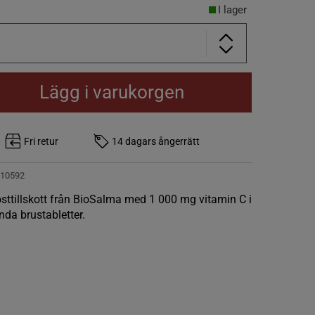
I lager
Lägg i varukorgen
Fri retur
14 dagars ångerrätt
10592
sttillskott från BioSalma med 1 000 mg vitamin C i
da brustabletter.