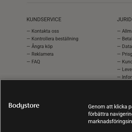
KUNDSERVICE
JURID
— Kontakta oss
— Allmä
— Kontrollera beställning
— Betal
— Ångra köp
— Data
— Reklamera
— Prisg
— FAQ
— Kund
— Lever
— Info
reklam
— Cooki
Genom att klicka på
förbättra navigeri
marknadsföringsin