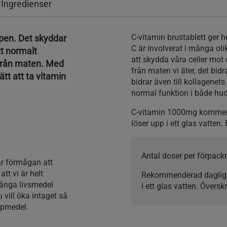
 Ingredienser
C-vitamin brustablett ger h
ppen. Det skyddar
C är involverat i många olik
tt normalt
att skydda våra celler mot 
 från maten. Med
från maten vi äter, det bid
tt att ta vitamin
bidrar även till kollagenet
normal funktion i både hud
C-vitamin 1000mg kommer 
löser upp i ett glas vatten.
Antal doser per förpack
ar förmågan att
tt vi är helt
Rekommenderad daglig
Många livsmedel
i ett glas vatten. Övers
vill öka intaget så
älpmedel.