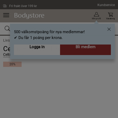
Hoppa till innehållet
Kundservice
Fri frakt över 199 kr
Min profil
Varukorg
500 välkomstpoäng för nya medlemmar!
✔ Du får 1 poäng per krona.
Livsmedel /
Matlagning /
Kryddor
Logga in
Bli medlem
Celtic Havssalt Finmalet 227 g
Celtic Sea Salt
20%