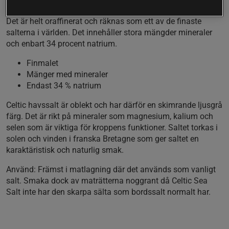
Celtic sea salt är ett finmalet havssalt från Selina Naturally.
Det är helt oraffinerat och räknas som ett av de finaste
salterna i världen. Det innehåller stora mängder mineraler
och enbart 34 procent natrium.
Finmalet
Mänger med mineraler
Endast 34 % natrium
Celtic havssalt är oblekt och har därför en skimrande ljusgrå
färg. Det är rikt på mineraler som magnesium, kalium och
selen som är viktiga för kroppens funktioner. Saltet torkas i
solen och vinden i franska Bretagne som ger saltet en
karaktäristisk och naturlig smak.
Använd:
Främst i matlagning där det används som vanligt
salt. Smaka dock av maträtterna noggrant då Celtic Sea
Salt inte har den skarpa sälta som bordssalt normalt har.