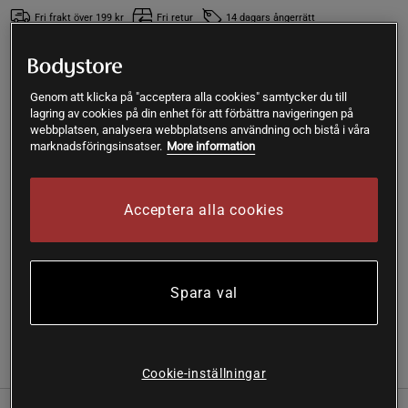
Fri frakt över 199 kr
Fri retur
14 dagars ångerrätt
Emma
Framröstad topprecension
Finmalet och med bra smak. En ganska liten förpackning till 
Genom att klicka på "acceptera alla cookies" samtycker du till
lagring av cookies på din enhet för att förbättra navigeringen på
relativt högt pris.
webbplatsen, analysera webbplatsens användning och bistå i våra
marknadsföringsinsatser.
More information
SKU #A40452
| EAN
728060120079
Celtic sea salt är ett finmalet havssalt från Selina Naturally.
Acceptera alla cookies
Det är helt oraffinerat och räknas som ett av de finaste
salterna i världen. Det innehåller stora mängder mineraler
och enbart 34 procent natrium.
Spara val
Läs mer
(39)
Information
Recensioner
Näring & Ingredienser
Cookie-inställningar