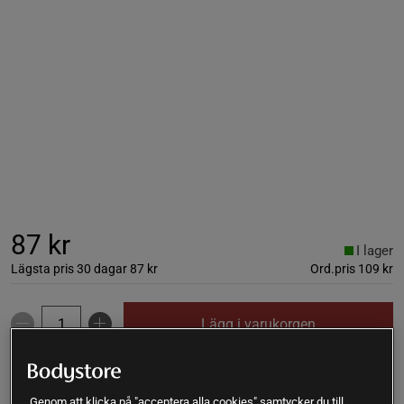
87 kr
I lager
Lägsta pris 30 dagar
87 kr
Ord.pris
109 kr
Lägg i varukorgen
Fri frakt över 199 kr
Fri retur
14 dagars ångerrätt
Genom att klicka på "acceptera alla cookies" samtycker du till