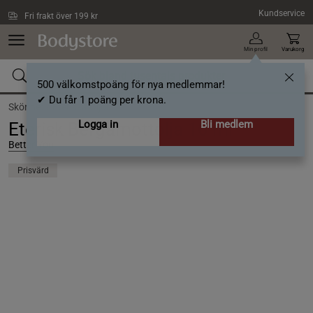
Hoppa till innehållet
Kundservice
Fri frakt över 199 kr
Min profil
Varukorg
500 välkomstpoäng för nya medlemmar!
✔ Du får 1 poäng per krona.
Skönhet /
Eteriska Oljor
Logga in
Bli medlem
Eterisk Bergamottolja 10 ml
Better You
Prisvärd