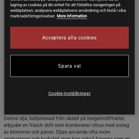
lagring av cookies på din enhet för att förbättra navigeringen på
SKU #A252024-22
| EAN
7350062781007
webbplatsen, analysera webbplatsens användning och bistå i våra
marknadsföringsinsatser.
More information
Njut av totalt lugn med Better You Eterisk Bergamottolja.
Läs mer
Acceptera alla cookies
Information
Recensioner
Näring & Ingredienser
Spara val
Denna kallpressade olja från Italienska
bergamottfrukter är perfekt för aromaterapi.
Citrusdoft
Cookie-inställningar
För aromaterapi
Förvandla ditt hem med Better You Eterisk Bergamottolja!
Denna olja, kallpressad från skalet på bergamottfrukter,
erbjuder en fräsch doft som kombinerar citrus med inslag
av blommor och päron. Oljan används ofta inom
aromaterapi och hudvård, men kan också fungera som en