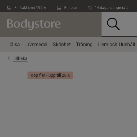
Hoppa till innehållet
Fri frakt över 199 kr
Fri retur
14 dagars ångerrätt
Hälsa
Livsmedel
Skönhet
Träning
Hem och Hushåll
Tillbaka
Köp fler - upp till 20%