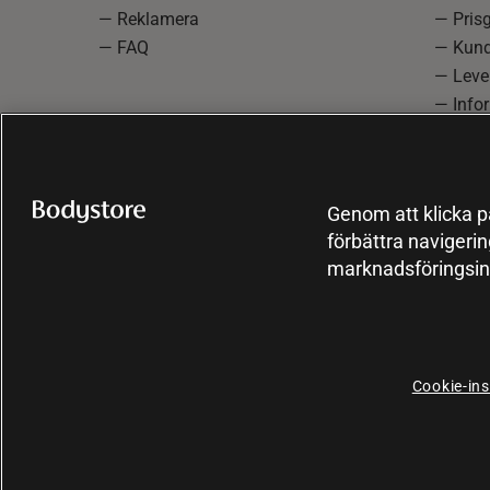
— Reklamera
— Prisg
— FAQ
— Kund
— Lever
— Info
reklam
— Cooki
Genom att klicka på
förbättra navigeri
marknadsföringsin
Cookie-ins