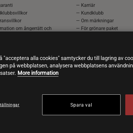
aranti
— Karriär
klubbsvillkor
— Kundklubb
ansvillkor
— Om märkningar
rmation om ångerrätt och
— För grönare paket
ation
—
Redaktionell policy
einställningar
— Sitemap
— Black Friday
 "acceptera alla cookies" samtycker du till lagring av coo
ngen på webbplatsen, analysera webbplatsens användning
satser.
More information
Spara val
tällningar
© 2026 Health and