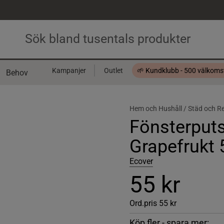
Kampanjer
Outlet
🌱 Kundklubb - 500 välkom
Behov
Presentkort
Hem och Hushåll /
Städ och R
Fönsterputs
Grapefrukt 
Ecover
55 kr
Ord.pris
55 kr
Köp fler - spara mer: