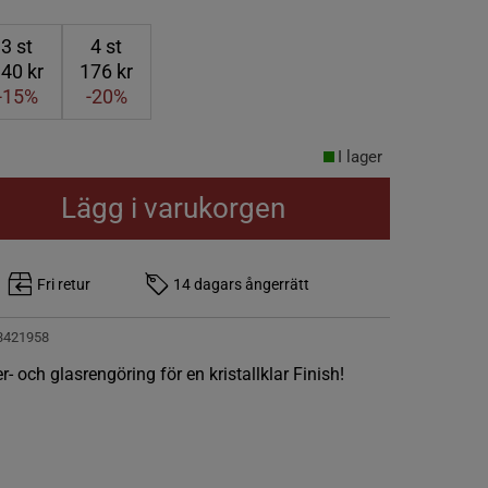
3
st
4
st
40 kr
176 kr
-15%
-20%
I lager
Lägg i varukorgen
Fri retur
14 dagars ångerrätt
3421958
- och glasrengöring för en kristallklar Finish!