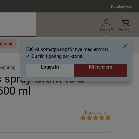
Kundservice
Varukorg
Min profil
stpoäng
Topplista
Alla varumärken
Nyheter
Artiklar
500 välkomstpoäng för nya medlemmar!
✔ Du får 1 poäng per krona.
Logga in
Bli medlem
engöring
 spray Grönt te &
500 ml
1 recensioner