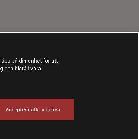
kies på din enhet för att
 och bistå i våra
Acceptera alla cookies
 Sports Nutrition Group HSNG AB Bodystore - Orgnr: 556564-4258