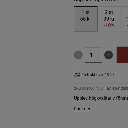
1
st
2
st
55 kr
99 kr
1
-10%
Fri frakt över 199 kr
SKU #A2400-46-04
| EAN
541253
Upplev högkvalitativ fönster
Läs mer