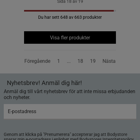
Sida 18 av 19
Du har sett 648 av 663 produkter
Visa fler produkter
Föregående
1
...
18
19
Nästa
Nyhetsbrev! Anmäl dig här!
Anmäl dig till vårt nyhetsbrev för att inte missa erbjudanden
och nyheter.
Genom att klicka på "Prenumerera" accepterar jag att Bodystore
sparar min e-postadress i enlighet med Bodystores
Integritetspolicy
.