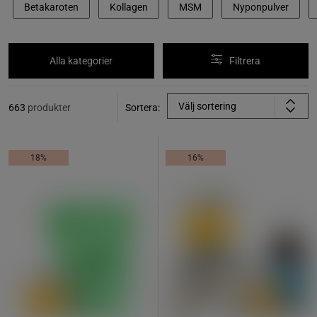
Betakaroten
Kollagen
MSM
Nyponpulver
Alla kategorier
Filtrera
Välj sortering
663
produkter
Sortera:
18%
16%