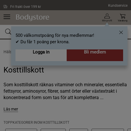
Hoppa till innehållet
Kundservice
Fri frakt över 199 kr
Min profil
Varukorg
500 välkomstpoäng för nya medlemmar!
✔ Du får 1 poäng per krona.
Hälsa /
Kosttillskott
Logga in
Bli medlem
Kosttillskott
Som kosttillskott räknas vitaminer och mineraler, essentiella
fettsyror, aminosyror, fibrer, samt örter eller växtextrakt i
koncentrerad form som tas för att komplettera ...
Läs mer
TOPPKATEGORIER INOM KOSTTILLSKOTT