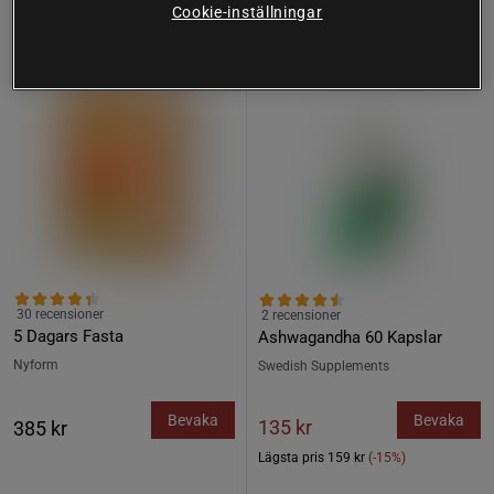
Cookie-inställningar
Köp fler - upp till 20%
15%
30 recensioner
2 recensioner
5 Dagars Fasta
Ashwagandha 60 Kapslar
Nyform
Swedish Supplements
Bevaka
Bevaka
135 kr
385 kr
Lägsta pris
159 kr
(-15%)