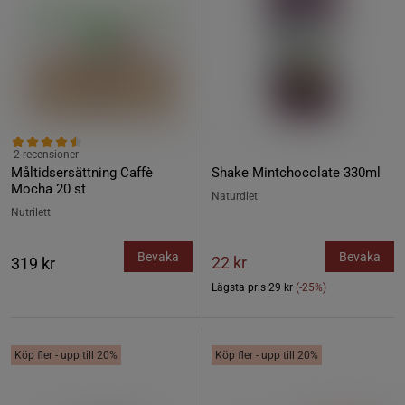
2 recensioner
Måltidsersättning Caffè
Shake Mintchocolate 330ml
Mocha 20 st
Naturdiet
Nutrilett
Bevaka
Bevaka
22 kr
319 kr
Lägsta pris
29 kr
(-25%)
Köp fler - upp till 20%
Köp fler - upp till 20%