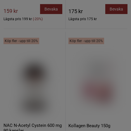
Bevaka
Bevaka
159 kr
175 kr
Lägsta pris
199 kr
(-20%)
Lägsta pris
175 kr
Köp fler - upp till 20%
Köp fler - upp till 20%
NAC N-Acetyl Cystein 600 mg
Kollagen Beauty 150g
90 kapslar