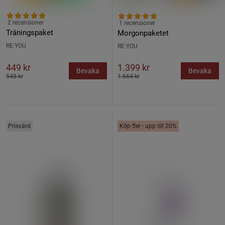
2 recensioner
1 recensioner
Träningspaket
Morgonpaketet
RE:YOU
RE:YOU
449 kr
1.399 kr
Bevaka
Bevaka
548 kr
1.664 kr
Prisvärd
Köp fler - upp till 20%