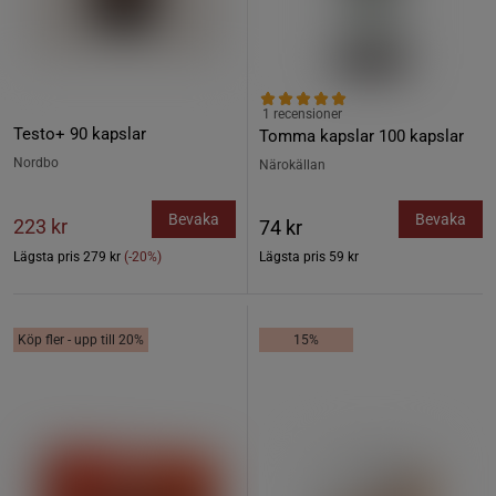
1 recensioner
Testo+ 90 kapslar
Tomma kapslar 100 kapslar
Nordbo
Närokällan
Bevaka
Bevaka
223 kr
74 kr
Lägsta pris
279 kr
(-20%)
Lägsta pris
59 kr
Köp fler - upp till 20%
15%