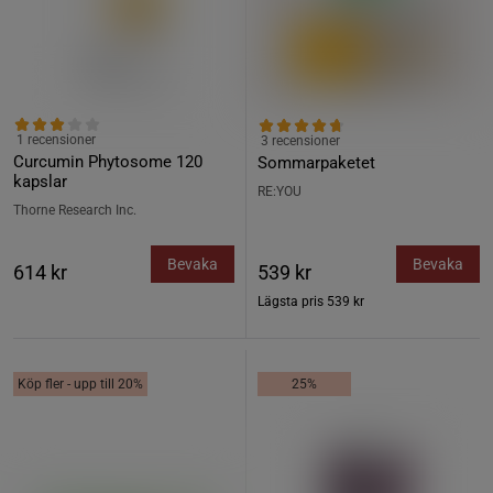
1 recensioner
3 recensioner
Curcumin Phytosome 120
Sommarpaketet
kapslar
RE:YOU
Thorne Research Inc.
Bevaka
Bevaka
614 kr
539 kr
Lägsta pris
539 kr
Köp fler - upp till 20%
25%