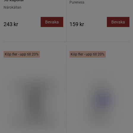
Pureness
Närokällan
Bevaka
Bevaka
243 kr
159 kr
Köp fler - upp till 20%
Köp fler - upp till 20%