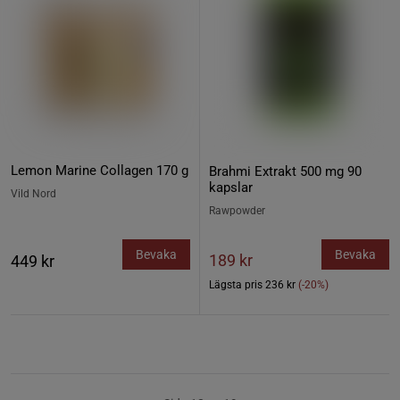
Lemon Marine Collagen 170 g
Brahmi Extrakt 500 mg 90
kapslar
Vild Nord
Rawpowder
Bevaka
Bevaka
189 kr
449 kr
Lägsta pris
236 kr
(-20%)