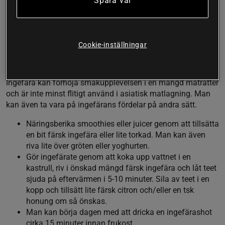
Spara val
tusen år för att främja matsmältningen och vid problem vid
orolig mage, förstoppning och diarré (7). Det kan därmed
vara värt att prova ingefära vid tillfälliga problem med
magen.
Cookie-inställningar
Hur kan man få i sig ingefära?
Ingefära kan förhöja smakupplevelsen i en mängd maträtter
och är inte minst flitigt använd i asiatisk matlagning. Man
kan även ta vara på ingefärans fördelar på andra sätt.
Näringsberika smoothies eller juicer genom att tillsätta
en bit färsk ingefära eller lite torkad. Man kan även
riva lite över gröten eller yoghurten.
Gör ingefärate genom att koka upp vattnet i en
kastrull, riv i önskad mängd färsk ingefära och låt teet
sjuda på eftervärmen i 5-10 minuter. Sila av teet i en
kopp och tillsätt lite färsk citron och/eller en tsk
honung om så önskas.
Man kan börja dagen med att dricka en ingefärashot
cirka 15 minuter innan frukost.