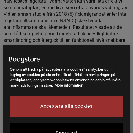
halv tesked ingefära i varmt vatten kan vara lika effektivt
som sumatriptan, en medicin som ofta används vid migrän.
Vid en annan studie från 2018 (5) fick migränpatienter inta
ingefära tillsammans med NSAID (Icke-steroida
antiinflammatoriska läkemedel). Resultatet visade att de
som fått komplettera med ingefära fick betydligt bättre
smärtlindring och återgick till en funktionell nivå snabbare
än de som behandlades med enbart NSAID.
Ingefära vid illamående
Genom att klicka på "acceptera alla cookies" samtycker du till
Att tugga på rå ingefära, dricka ingefärste eller inta
lagring av cookies på din enhet för att förbättra navigeringen på
ingefärakapslar har länge använts som en traditionell
webbplatsen, analysera webbplatsens användning och bistå i våra
huskur vid illamående. Moderna studier (6) har också visat
marknadsföringsinsatser.
More information
att ingefära verkar ha en bra
förmåga att lindra illamående vid åksjuka, graviditet och
Acceptera alla cookies
efter operation.
Ingefära för matsmältningen
Inom traditionell folkmedicin har ingefära använts i flera