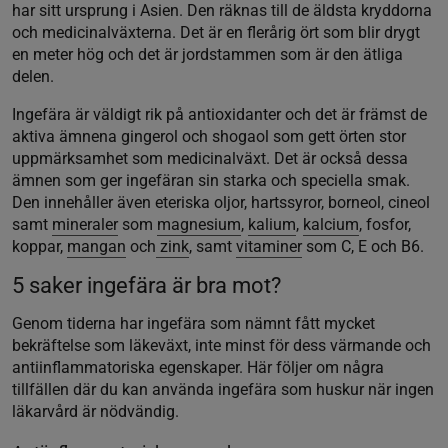
har sitt ursprung i Asien. Den räknas till de äldsta kryddorna
och medicinalväxterna. Det är en flerårig ört som blir drygt
en meter hög och det är jordstammen som är den ätliga
delen.
Ingefära är väldigt rik på antioxidanter och det är främst de
aktiva ämnena gingerol och shogaol som gett örten stor
uppmärksamhet som medicinalväxt. Det är också dessa
ämnen som ger ingefäran sin starka och speciella smak.
Den innehåller även eteriska oljor, hartssyror, borneol, cineol
samt
mineraler
som
magnesium
,
kalium
,
kalcium
, fosfor,
koppar,
mangan
och
zink
, samt
vitaminer
som C, E och B6.
5 saker ingefära är bra mot?
Genom tiderna har ingefära som nämnt fått mycket
bekräftelse som läkeväxt, inte minst för dess värmande och
antiinflammatoriska egenskaper. Här följer om några
tillfällen där du kan använda ingefära som huskur när ingen
läkarvård är nödvändig.