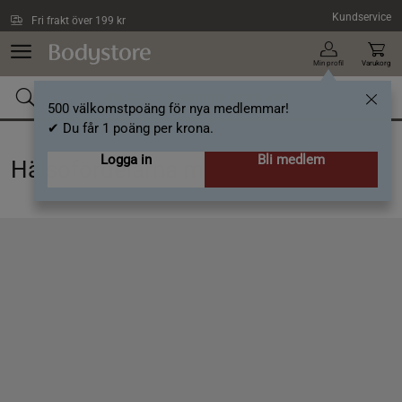
Hoppa till innehållet
Kundservice
Fri frakt över 199 kr
Min profil
Varukorg
500 välkomstpoäng för nya medlemmar!
✔ Du får 1 poäng per krona.
Logga in
Bli medlem
Hälsofördelarna med ingefära