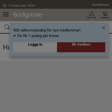
Hoppa till innehållet
Kundservice
Fri frakt över 199 kr
Min profil
Varukorg
500 välkomstpoäng för nya medlemmar!
✔ Du får 1 poäng per krona.
Logga in
Bli medlem
Huskruer med oreganoolja