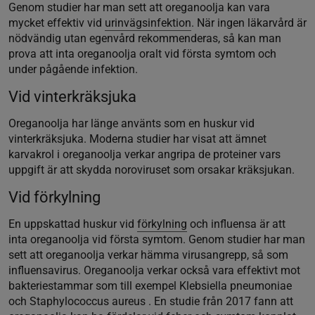
Genom studier har man sett att oreganoolja kan vara
mycket effektiv vid
urinvägsinfektion
. När ingen läkarvård är
nödvändig utan egenvård rekommenderas, så kan man
prova att inta oreganoolja oralt vid första symtom och
under pågående infektion.
Vid vinterkräksjuka
Oreganoolja har länge använts som en huskur vid
vinterkräksjuka. Moderna studier har visat att ämnet
karvakrol i oreganoolja verkar angripa de proteiner vars
uppgift är att skydda noroviruset som orsakar kräksjukan.
Vid förkylning
En uppskattad huskur vid
förkylning
och influensa är att
inta oreganoolja vid första symtom. Genom studier har man
sett att oreganoolja verkar hämma virusangrepp, så som
influensavirus. Oreganoolja verkar också vara effektivt mot
bakteriestammar som till exempel Klebsiella pneumoniae
och Staphylococcus aureus . En studie från 2017 fann att