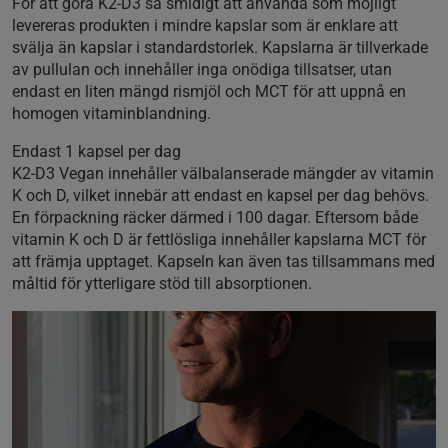
För att göra K2-D3 så smidigt att använda som möjligt
levereras produkten i mindre kapslar som är enklare att
svälja än kapslar i standardstorlek. Kapslarna är tillverkade
av pullulan och innehåller inga onödiga tillsatser, utan
endast en liten mängd rismjöl och MCT för att uppnå en
homogen vitaminblandning.
Endast 1 kapsel per dag
K2-D3 Vegan innehåller välbalanserade mängder av vitamin
K och D, vilket innebär att endast en kapsel per dag behövs.
En förpackning räcker därmed i 100 dagar. Eftersom både
vitamin K och D är fettlösliga innehåller kapslarna MCT för
att främja upptaget. Kapseln kan även tas tillsammans med
måltid för ytterligare stöd till absorptionen.