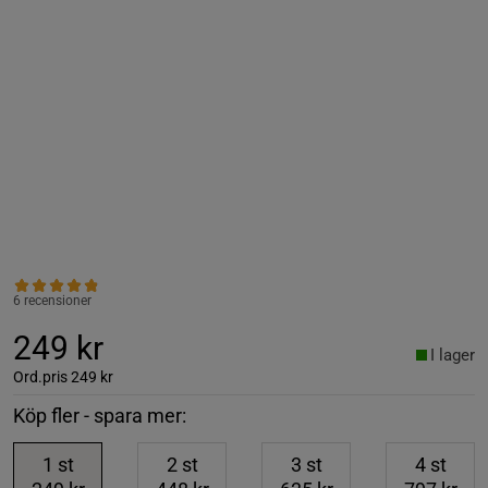
6 recensioner
249 kr
I lager
Ord.pris
249 kr
Köp fler - spara mer:
1
st
2
st
3
st
4
st