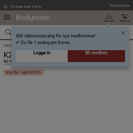
Hoppa till innehållet
Kundservice
Fri frakt över 199 kr
Min profil
Varukorg
500 välkomstpoäng för nya medlemmar!
✔ Du får 1 poäng per krona.
Hälsa /
Vitaminer /
Övriga vitaminer
Logga in
Bli medlem
K2-D3 100 kapslar
RE:YOU
Köp fler - upp till 20%