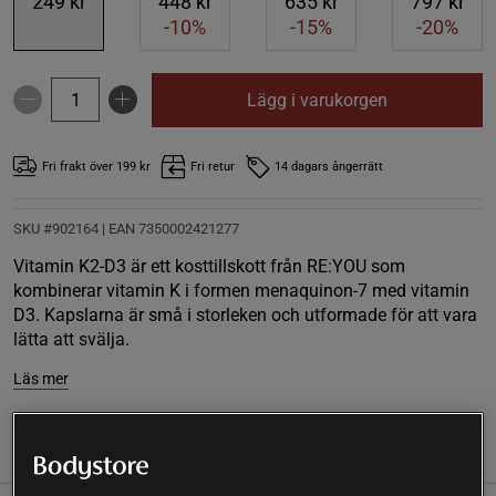
249 kr
448 kr
635 kr
797 kr
-10%
-15%
-20%
Lägg i varukorgen
Fri frakt över 199 kr
Fri retur
14 dagars ångerrätt
SKU #902164
| EAN
7350002421277
Vitamin K2-D3 är ett kosttillskott från RE:YOU som
kombinerar vitamin K i formen menaquinon-7 med vitamin
D3. Kapslarna är små i storleken och utformade för att vara
lätta att svälja.
Läs mer
(6)
Information
Recensioner
Näring & Ingredienser