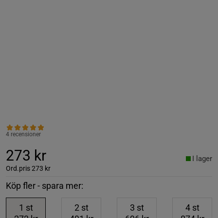
4 recensioner
273 kr
I lager
Ord.pris
273 kr
Köp fler - spara mer:
1
st
2
st
3
st
4
st