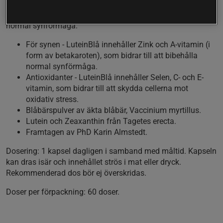
Helhetshälsa Luteinblå för synen! Innehåller Zink och A-
vitamin (i form av betakaroten), som bidrar till att bibehålla
normal synförmåga.
För synen
-
LuteinBlå innehåller Zink och A-vitamin (i
form av betakaroten), som bidrar till att bibehålla
normal synförmåga.
Antioxidanter
-
LuteinBlå innehåller Selen, C- och E-
vitamin, som bidrar till att skydda cellerna mot
oxidativ stress.
Blåbärspulver av äkta blåbär, Vaccinium myrtillus.
Lutein och Zeaxanthin från Tagetes erecta.
Framtagen av PhD Karin Almstedt.
Dosering:
1 kapsel dagligen i samband med måltid. Kapseln
kan dras isär och innehållet strös i mat eller dryck.
Rekommenderad dos bör ej överskridas.
Doser per förpackning:
60 doser.