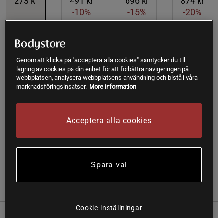
273 kr
491 kr
696 kr
874 kr
-10%
-15%
-20%
Lägg i varukorgen
Genom att klicka på "acceptera alla cookies" samtycker du till
lagring av cookies på din enhet för att förbättra navigeringen på
Fri frakt över 199 kr
Fri retur
14 dagars ångerrätt
webbplatsen, analysera webbplatsens användning och bistå i våra
marknadsföringsinsatser.
More information
SKU #A5070-31
| EAN
7350026473016
Helhetshälsa Luetinblå; för synen! Innehåller Zink och A-
Acceptera alla cookies
vitamin (i form av betakaroten), som bidrar till att bibehålla
normal synförmåga.
Läs mer
Spara val
(4)
Information
Recensioner
Näring & Ingredienser
Cookie-inställningar