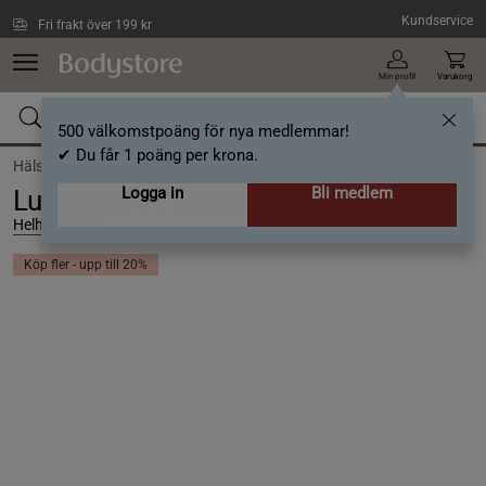
Hoppa till innehållet
Kundservice
Fri frakt över 199 kr
Min profil
Varukorg
500 välkomstpoäng för nya medlemmar!
✔ Du får 1 poäng per krona.
Hälsa /
Kosttillskott /
Växtbaserat
Logga in
Bli medlem
LuteinBlå 60 kapslar
Helhetshälsa
Köp fler - upp till 20%