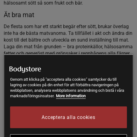
hälsosamt sött så som frukt och bär.
Ät bra mat
De flesta som har ett starkt begär efter sött, brukar överlag
inte ha de bästa matvanorna. Ta tillfället i akt och ändra din
kost till det bättre och utveckla en sund inställning till mat.
Laga din mat från grunden – bra proteinkällor, hälsosamma
fetter och generöst med grönsaker i regnbågens alla färger.
Snabba kolhydrater påverkar blodsockret negativt som ökar
suget efter socker. Byt istället till långsamma fiberrika
kolhydrater som håller blodsockret stabilare.
Genom att klicka på "acceptera alla cookies" samtycker du till
Se även till att
dricka tillräckligt med vatten
mellan
lagring av cookies på din enhet för att förbättra navigeringen på
webbplatsen, analysera webbplatsens användning och bistå i våra
måltiderna. När vi har ett dåligt vätskeintag kan det påverka
marknadsföringsinsatser.
More information
blodsockret och trigga igång hunger och sötsug.
Minska sötsuget med naturligt krom
Acceptera alla cookies
Krom
är en viktig mineral som bland annat ingår i GTF
(Glukos Tolerans Faktor). Mineralet bidrar till normal
omsättning makronäringsämnen och normala