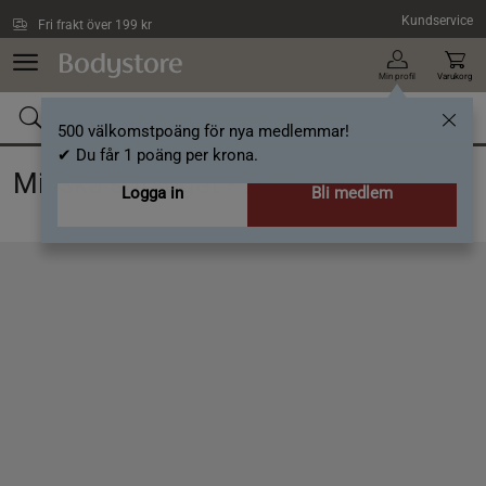
Hoppa till innehållet
Kundservice
Fri frakt över 199 kr
Min profil
Varukorg
500 välkomstpoäng för nya medlemmar!
✔ Du får 1 poäng per krona.
Minska sötsuget - 7 effektiva tips
Logga in
Bli medlem