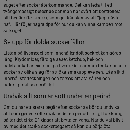
suget efter socker återkommande. Det kan leda till ett
tvångsmässigt beteende där man har svårt att kontrollera
sitt begär efter socker, som ger känslan av att “jag måste
ha”. Här följer några tips för hur du kan vinna kampen mot
sötsuget.
Se upp för dolda sockerfällor
Listan på livsmedel som innehåller dolt sockret kan göras
lång! Kryddmixar, färdiga såser, ketchup, hel- och
halvfabrikat är exempel på livsmedel där man brukar peta in
socker av olika slag för att öka smakupplevelsen. Läs alltid
innehållsförteckningen och försök att äta så ren och
naturlig mat som möjligt.
Undvik allt som är sött under en period
Om du har ett starkt begär efter socker så bör du undvika
allt som ger en sött smak under en period. Enligt forskning
så tar det cirka 21 dagar att bryta en vana. När du väl blivit
av med det starka sockerbegäret så kan du börja äta