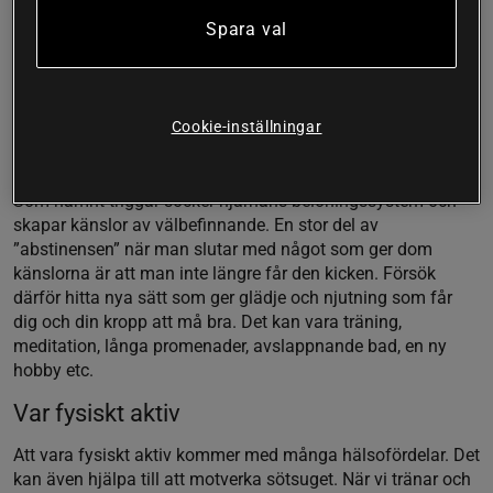
blodsockernivåer. Brist på krom kan därför leda till
Spara val
blodsockersvängningar, vilket kan bidra till trötthet, ökat
sötsug och omotiverad hunger. Krom finns bland annat i
livsmedel som baljväxter och nötter. Man kan även använda
sig av ett kosttillskott med krom vid behov.
Cookie-inställningar
Hitta nya njutningar
Som nämnt triggar socker hjärnans belöningssystem och
skapar känslor av välbefinnande. En stor del av
”abstinensen” när man slutar med något som ger dom
känslorna är att man inte längre får den kicken. Försök
därför hitta nya sätt som ger glädje och njutning som får
dig och din kropp att må bra. Det kan vara träning,
meditation, långa promenader, avslappnande bad, en ny
hobby etc.
Var fysiskt aktiv
Att vara fysiskt aktiv kommer med många hälsofördelar. Det
kan även hjälpa till att motverka sötsuget. När vi tränar och