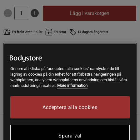
Lägg i varukorgen
Fri frakt över 199 kr
Fri retur
14 dagars ångerrätt
SKU #A2120-77
| EAN
7350014910905
Multivitamin 56+ D3++ 100 kapslar är ett kosttillskott från
BioSalma. En multivitamin + extra vitamin D3, anpassad för
Genom att klicka på "acceptera alla cookies" samtycker du till
dig över 56 år.
lagring av cookies på din enhet för att förbättra navigeringen på
webbplatsen, analysera webbplatsens användning och bistå i våra
Läs mer
marknadsföringsinsatser.
More information
Information
Recensioner
Näring & Ingredienser
Acceptera alla cookies
Multivitamin 56+ D3++ är en heltäckande
multivitamin, framtagen för att täcka de nutritionella
Spara val