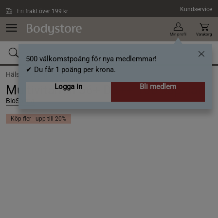
Hoppa till innehållet
Kundservice
Fri frakt över 199 kr
Min profil
Varukorg
500 välkomstpoäng för nya medlemmar!
✔ Du får 1 poäng per krona.
Hälsa /
Vitaminer /
Multivitamin
Logga in
Bli medlem
Multivitamin 56+ D3++ 100 kapslar
BioSalma
Köp fler - upp till 20%