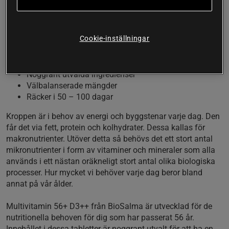
behovet av mikronutrienter för dig som är över 56 år.
Med utvalda vitaminer och mineraler i väl avvägda
doseringar.
Cookie-inställningar
Komplett multivitamin/mineral
För dig som är 56+
Noggrant utvalda ingredienser
Välbalanserade mängder
Räcker i 50 – 100 dagar
Kroppen är i behov av energi och byggstenar varje dag. Den
får det via fett, protein och kolhydrater. Dessa kallas för
makronutrienter. Utöver detta så behövs det ett stort antal
mikronutrienter i form av vitaminer och mineraler som alla
används i ett nästan oräkneligt stort antal olika biologiska
processer. Hur mycket vi behöver varje dag beror bland
annat på vår ålder.
Multivitamin 56+ D3++ från BioSalma är utvecklad för de
nutritionella behoven för dig som har passerat 56 år.
Innehållet i dessa tabletter är noggrant utvalt för att ha en