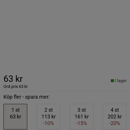
63 kr
I lager
Ord.pris
63 kr
Köp fler - spara mer:
1
st
2
st
3
st
4
st
63 kr
113 kr
161 kr
202 kr
-10%
-15%
-20%