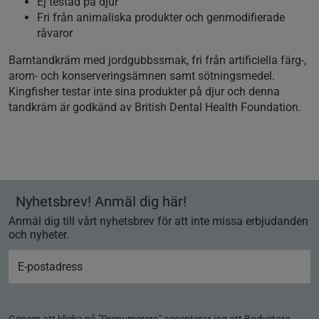
Ej testad på djur
Fri från animaliska produkter och genmodifierade
råvaror
Barntandkräm med jordgubbssmak, fri från artificiella färg-,
arom- och konserveringsämnen samt sötningsmedel.
Kingfisher testar inte sina produkter på djur och denna
tandkräm är godkänd av British Dental Health Foundation.
Nyhetsbrev! Anmäl dig här!
Anmäl dig till vårt nyhetsbrev för att inte missa erbjudanden
och nyheter.
Genom att klicka på "Prenumerera" accepterar jag att Bodystore