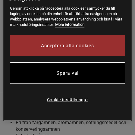
Fri frakt över 199 kr
Fri retur
14 dagars ångerrätt
Genom att klicka på "acceptera alla cookies" samtycker du till
lagring av cookies på din enhet för att förbättra navigeringen på
webbplatsen, analysera webbplatsens användning och bistå i våra
SKU #A6350-72
| EAN
5016911307195
marknadsföringsinsatser.
More information
Tandkräm Kingfisher Barn Jordgubb är en
jordgubbssmakande tandkräm speciellt utformad för barn.
Acceptera alla cookies
Den är fri från färg-, arom- och konserveringsämnen samt
sötningsmedel.
Läs mer
Spara val
(3)
Information
Recensioner
Näring & Ingredienser
Cookie-inställningar
Tandkräm Kingfisher Barn Jordgubb – skonsam för barn
Jordgubbssmak
Fri från färgämnen, aromämnen, sötningsmedel och
konserveringsämnen