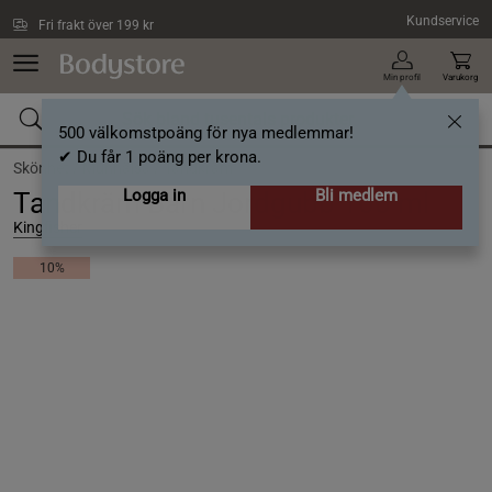
Hoppa till innehållet
Kundservice
Fri frakt över 199 kr
Min profil
Varukorg
500 välkomstpoäng för nya medlemmar!
✔ Du får 1 poäng per krona.
Skönhet /
Munhälsa /
Tandkräm
Logga in
Bli medlem
Tandkräm Barn Jordgubb 100 ml
Kingfisher
10%