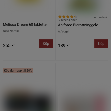
+ 1 variant
7 recensioner
Melissa Dream 60 tabletter
Apiforce Bidrottninggele
New Nordic
A. Vogel
Köp
Köp
255 kr
189 kr
Köp fler - upp till 20%