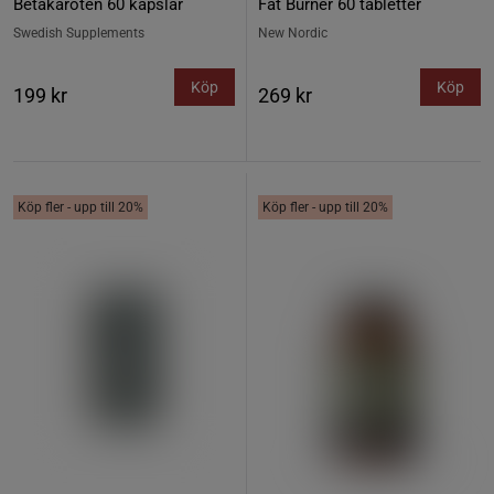
Betakaroten 60 kapslar
Fat Burner 60 tabletter
Swedish Supplements
New Nordic
Köp
Köp
199 kr
269 kr
Köp fler - upp till 20%
Köp fler - upp till 20%