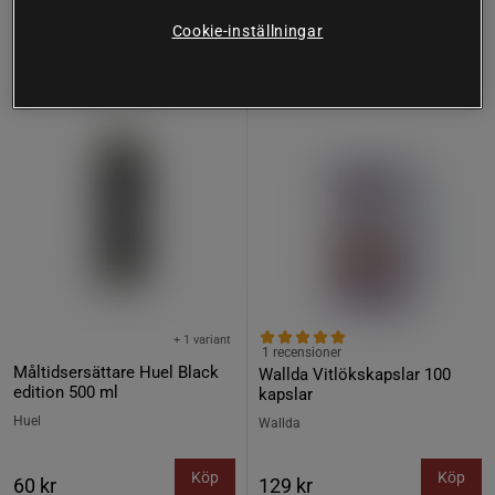
Cookie-inställningar
Köp fler - upp till 20%
+ 1 variant
1 recensioner
Måltidsersättare Huel Black
Wallda Vitlökskapslar 100
edition 500 ml
kapslar
Huel
Wallda
Köp
Köp
60 kr
129 kr