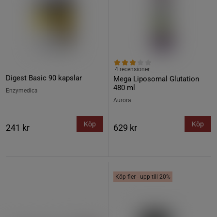
4 recensioner
Digest Basic 90 kapslar
Mega Liposomal Glutation
480 ml
Enzymedica
Aurora
Köp
Köp
241 kr
629 kr
Köp fler - upp till 20%