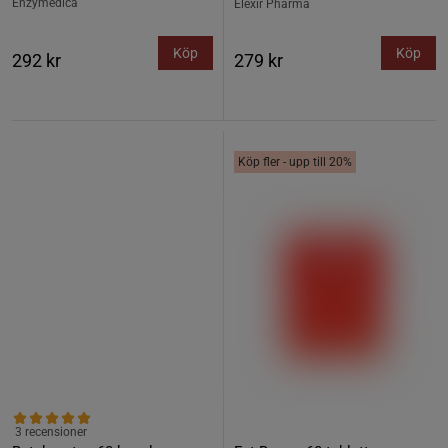
Enzymedica
Elexir Pharma
Köp
Köp
292 kr
279 kr
Köp fler - upp till 20%
3 recensioner