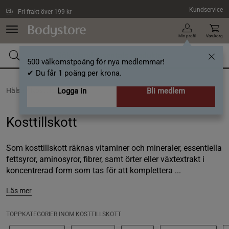
Hoppa till innehållet
Kundservice
Fri frakt över 199 kr
Min profil
Varukorg
500 välkomstpoäng för nya medlemmar!
✔ Du får 1 poäng per krona.
Hälsa /
Kosttillskott
Logga in
Bli medlem
Kosttillskott
Som kosttillskott räknas vitaminer och mineraler, essentiella
fettsyror, aminosyror, fibrer, samt örter eller växtextrakt i
koncentrerad form som tas för att komplettera ...
Läs mer
TOPPKATEGORIER INOM KOSTTILLSKOTT