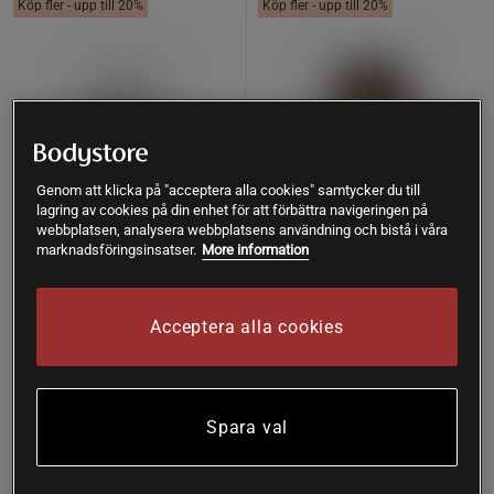
Köp fler - upp till 20%
Köp fler - upp till 20%
Genom att klicka på "acceptera alla cookies" samtycker du till
lagring av cookies på din enhet för att förbättra navigeringen på
webbplatsen, analysera webbplatsens användning och bistå i våra
marknadsföringsinsatser.
More information
Betain HCI & Pepsin 100
Colostrum 135 g
Acceptera alla cookies
kapslar
Dense
Solaray
Spara val
Köp
Köp
309 kr
499 kr