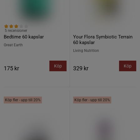
5 recensioner
Bedtime 60 kapslar
Your Flora Symbiotic Terrain
60 kapslar
Great Earth
Living Nutrition
Köp
Köp
175 kr
329 kr
Köp fler - upp till 20%
Köp fler - upp till 20%