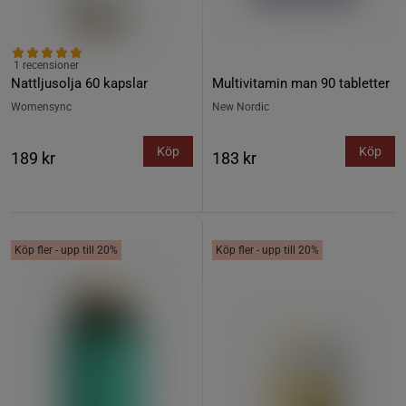
1 recensioner
Nattljusolja 60 kapslar
Multivitamin man 90 tabletter
Womensync
New Nordic
Köp
Köp
189 kr
183 kr
Köp fler - upp till 20%
Köp fler - upp till 20%