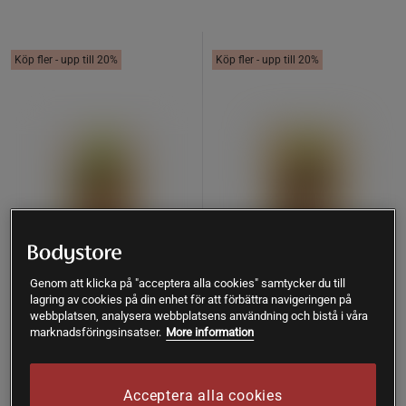
Köp fler - upp till 20%
Köp fler - upp till 20%
Genom att klicka på "acceptera alla cookies" samtycker du till
lagring av cookies på din enhet för att förbättra navigeringen på
36 recensioner
7 recensioner
webbplatsen, analysera webbplatsens användning och bistå i våra
Ekologiskt Kakaopulver 250 g
Ekologiskt Maca Koncentrat
marknadsföringsinsatser.
More information
200 g
Rawpowder
Rawpowder
Acceptera alla cookies