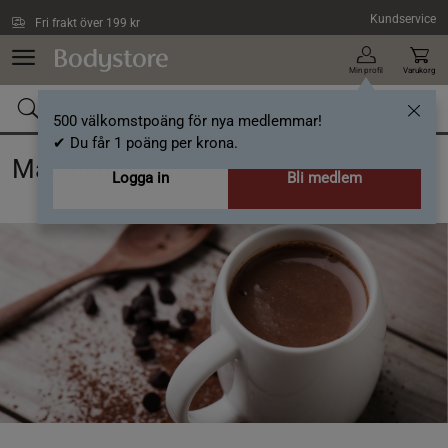
Hoppa till innehållet
Kundservice
Fri frakt över 199 kr
Min profil
Varukorg
500 välkomstpoäng för nya medlemmar!
✔ Du får 1 poäng per krona.
Maca-latte
Logga in
Bli medlem