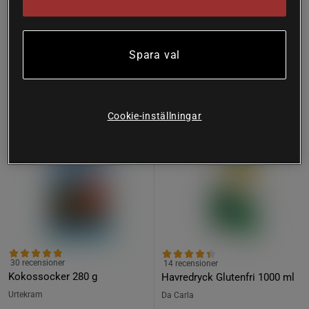
Köp
159 kr
Bevaka
103 kr
Spara val
Köp fler - upp till 15%
Köp fler - upp till 20%
Cookie-inställningar
30 recensioner
14 recensioner
Kokossocker 280 g
Havredryck Glutenfri 1000 ml
Urtekram
Da Carla