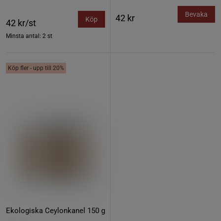
Bevaka
42 kr
Köp
42 kr/st
Minsta antal: 2 st
Köp fler - upp till 20%
Ekologiska Ceylonkanel 150 g