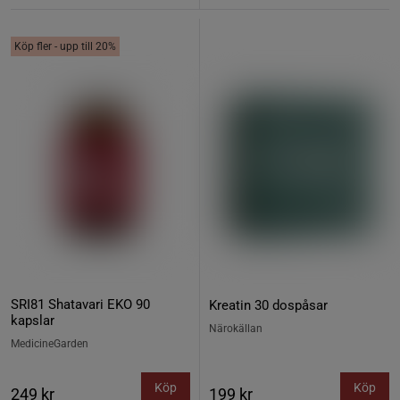
Köp fler - upp till 20%
SRI81 Shatavari EKO 90
Kreatin 30 dospåsar
kapslar
Närokällan
MedicineGarden
Köp
Köp
249 kr
199 kr