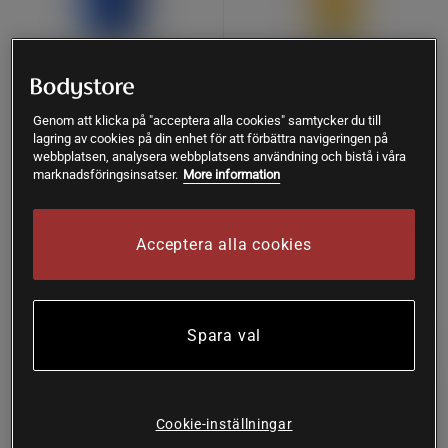
Exo Boost Double Serum
Regenerating Body Lotion
Genom att klicka på "acceptera alla cookies" samtycker du till
30ml
250ml
lagring av cookies på din enhet för att förbättra navigeringen på
Weleda
webbplatsen, analysera webbplatsens användning och bistå i våra
Weleda
marknadsföringsinsatser.
More information
Köp
Köp
425 kr
159 kr
Acceptera alla cookies
Köp fler - upp till 20%
Köp fler - upp till 20%
Spara val
Cookie-inställningar