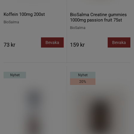
Koffein 100mg 200st
BioSalma Creatine gummies
1000mg passion fruit 75st
BioSalma
BioSalma
Bevaka
Bevaka
73 kr
159 kr
Nyhet
Nyhet
20%