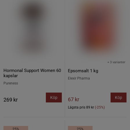
+ 3 varianter
Hormonal Support Women 60
Epsomsalt 1 kg
kapslar
Elexir Pharma
Pureness
Köp
Köp
67 kr
269 kr
Lägsta pris
89 kr
(-25%)
25%
25%