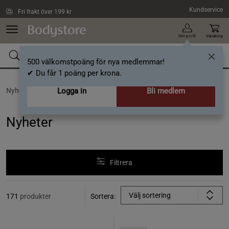
Hoppa till innehållet
Kundservice
Fri frakt över 199 kr
Min profil
Varukorg
500 välkomstpoäng för nya medlemmar!
✔ Du får 1 poäng per krona.
Nyheter
Logga in
Bli medlem
Nyheter
Filtrera
Välj sortering
171
produkter
Sortera: