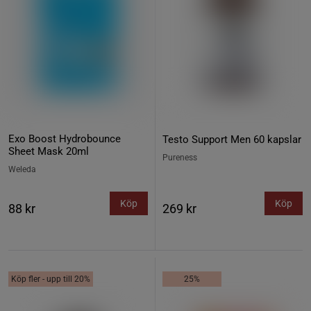
Exo Boost Hydrobounce
Testo Support Men 60 kapslar
Sheet Mask 20ml
Pureness
Weleda
Köp
Köp
88 kr
269 kr
Köp fler - upp till 20%
25%