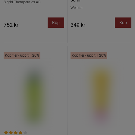
30ml
Sigrid Therapeutics AB
Weleda
Köp
Köp
752 kr
349 kr
Köp fler - upp till 20%
Köp fler - upp till 20%