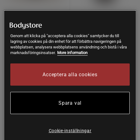
L-Glutamine Synergy 90
Aktiv B-komplex 500 ml
kapslar
Närokällan
Genom att klicka på "acceptera alla cookies" samtycker du till
Nordbo
lagring av cookies på din enhet för att förbättra navigeringen på
webbplatsen, analysera webbplatsens användning och bistå i våra
Köp
Köp
marknadsföringsinsatser.
More information
207 kr
317 kr
Lägsta pris
207 kr
Acceptera alla cookies
Nyhet
Nyhet
Köp fler - upp till 20%
Spara val
Cookie-inställningar