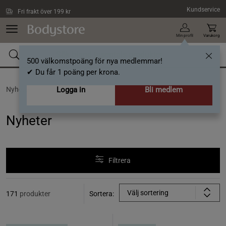
Hoppa till innehållet
Kundservice
Fri frakt över 199 kr
Min profil
Varukorg
500 välkomstpoäng för nya medlemmar!
✔ Du får 1 poäng per krona.
Nyheter
Logga in
Bli medlem
Nyheter
Filtrera
Välj sortering
171
produkter
Sortera: