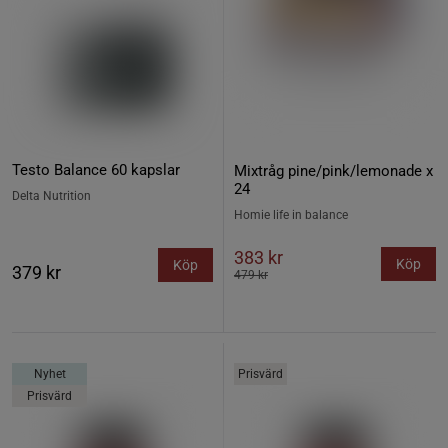
Testo Balance 60 kapslar
Mixtråg pine/pink/lemonade x
24
Delta Nutrition
Homie life in balance
383 kr
Köp
Köp
379 kr
479 kr
Nyhet
Prisvärd
Prisvärd