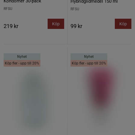
Kondomer 30-pack
Hybridglidmedel 150 ml
RFSU
RFSU
Köp
Köp
219 kr
99 kr
Nyhet
Nyhet
Köp fler - upp till 20%
Köp fler - upp till 20%