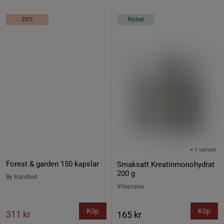
20%
Nyhet
+ 1 variant
Forest & garden 150 kapslar
Smaksatt Kreatinmonohydrat
200 g
By Handled
Vitaprana
Köp
Köp
311 kr
165 kr