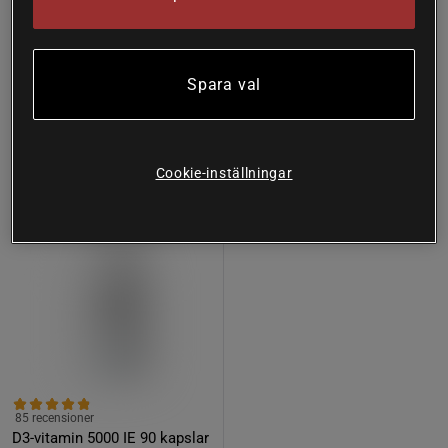
197 kr
Köp
94 kr
Köp
274 kr
Lägsta pris
94 kr
Spara val
31%
Cookie-inställningar
85 recensioner
D3-vitamin 5000 IE 90 kapslar