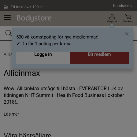
Hoppa till innehållet
Kundservice
Fri frakt över 199 kr
Min profil
Varukorg
500 välkomstpoäng för nya medlemmar!
✔ Du får 1 poäng per krona.
AllaVarumärken /
Logga in
Allicinmax
Bli medlem
Allicinmax
Wow! AllicinMax utsågs till bästa LEVERANTÖR I UK av
tidningen NHT Summit i Health Food Business i oktober
2018!...
Läs mer
Våra bästsäljare