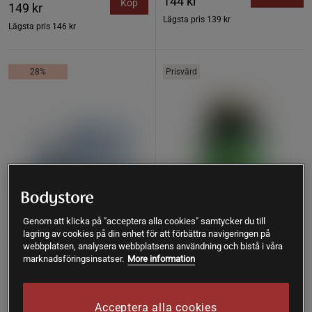
144 kr
Köp
149 kr
Lägsta pris
139 kr
Lägsta pris
146 kr
28%
Prisvärd
Genom att klicka på "acceptera alla cookies" samtycker du till
lagring av cookies på din enhet för att förbättra navigeringen på
webbplatsen, analysera webbplatsens användning och bistå i våra
marknadsföringsinsatser.
More information
58 recensioner
118 recensioner
LactoVitalis Pro 30 kapslar
Magnesium 375 mg 100
tabletter
Holistic
Great Earth
Acceptera alla cookies