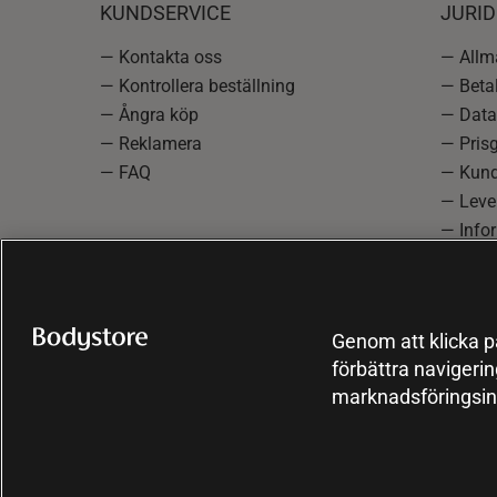
KUNDSERVICE
JURID
— Kontakta oss
— Allmä
— Kontrollera beställning
— Betal
— Ångra köp
— Data
— Reklamera
— Prisg
— FAQ
— Kund
— Lever
— Info
reklam
— Cooki
Genom att klicka på
förbättra navigeri
marknadsföringsin