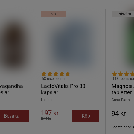
28%
Prisvärd
58 recensioner
118 recensio
wagandha
LactoVitalis Pro 30
Magnesi
slar
kapslar
tabletter
Holistic
Great Earth
197 kr
94 kr
Bevaka
Köp
274 kr
Lägsta pris
94