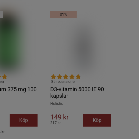
31%
ner
85 recensioner
um 375 mg 100
D3-vitamin 5000 IE 90
kapslar
Holistic
149 kr
Köp
Köp
217 kr
 kr