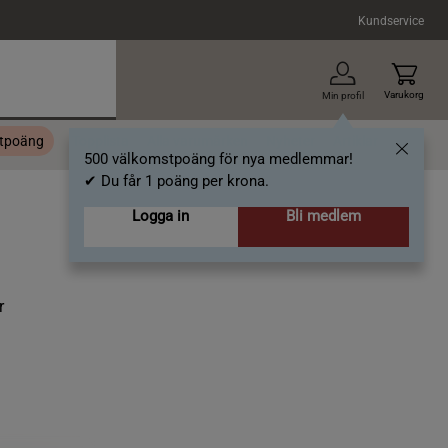
Kundservice
Varukorg
Min profil
stpoäng
Topplista
Alla varumärken
Nyheter
Artiklar
500 välkomstpoäng för nya medlemmar!
✔ Du får 1 poäng per krona.
Logga in
Bli medlem
r