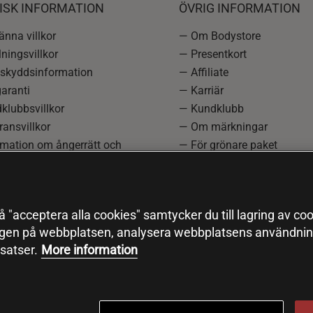
ISK INFORMATION
ÖVRIG INFORMATION
nna villkor
— Om Bodystore
ningsvillkor
— Presentkort
skyddsinformation
— Affiliate
aranti
— Karriär
klubbsvillkor
— Kundklubb
ansvillkor
— Om märkningar
rmation om ångerrätt och
— För grönare paket
ation
—
Redaktionell policy
einställningar
— Sitemap
— Black Friday
 "acceptera alla cookies" samtycker du till lagring av coo
ngen på webbplatsen, analysera webbplatsens användning
satser.
More information