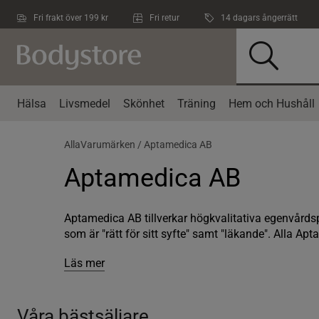
Hoppa till innehållet
Fri frakt över 199 kr
Fri retur
14 dagars ångerrätt
Hälsa
Livsmedel
Skönhet
Träning
Hem och Hushåll
AllaVarumärken /
Aptamedica AB
Aptamedica AB
Aptamedica AB tillverkar högkvalitativa egenvårdsp
som är "rätt för sitt syfte" samt "läkande". Alla Apta.
Läs mer
Våra bästsäljare