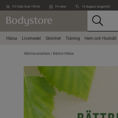
Hoppa till innehållet
Fri frakt över 199 kr
Fri retur
14 dagars ångerrätt
Hälsa
Livsmedel
Skönhet
Träning
Hem och Hushåll
AllaVarumärken /
Bättre Hälsa