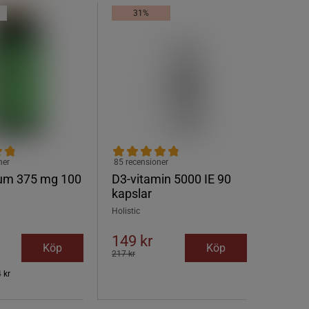
31%
ner
85 recensioner
um 375 mg 100
D3-vitamin 5000 IE 90
kapslar
Holistic
149 kr
Köp
Köp
217 kr
 kr