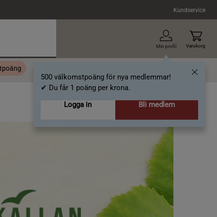
Kundservice
Varukorg
Min profil
stpoäng
Topplista
Alla varumärken
Nyheter
Artiklar
500 välkomstpoäng för nya medlemmar!
✔ Du får 1 poäng per krona.
Logga in
Bli medlem