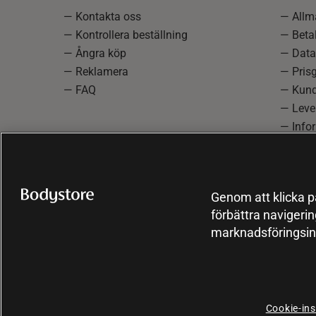
— Kontakta oss
— Allmä
— Kontrollera beställning
— Betal
— Ångra köp
— Data
— Reklamera
— Prisg
— FAQ
— Kund
— Lever
— Info
reklam
— Cooki
Genom att klicka på
förbättra navigeri
marknadsföringsin
Cookie-ins