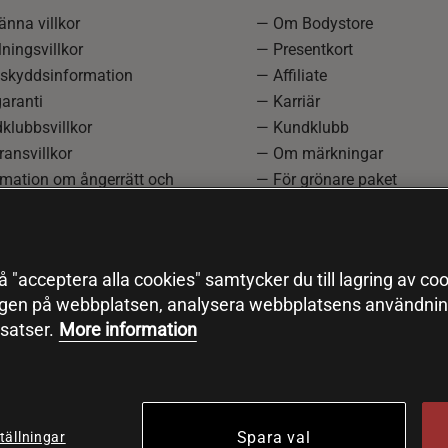
nna villkor
— Om Bodystore
ningsvillkor
— Presentkort
skyddsinformation
— Affiliate
aranti
— Karriär
klubbsvillkor
— Kundklubb
ansvillkor
— Om märkningar
rmation om ångerrätt och
— För grönare paket
ation
—
Redaktionell policy
einställningar
— Sitemap
— Black Friday
 "acceptera alla cookies" samtycker du till lagring av coo
ngen på webbplatsen, analysera webbplatsens användning
satser.
More information
Spara val
tällningar