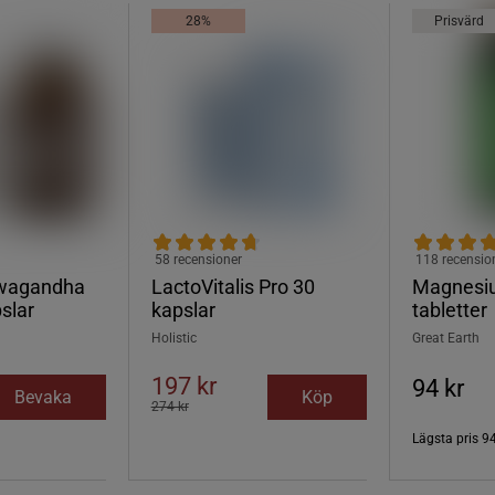
28%
Prisvärd
58 recensioner
118 recensio
wagandha
LactoVitalis Pro 30
Magnesi
slar
kapslar
tabletter
Holistic
Great Earth
197 kr
94 kr
Bevaka
Köp
274 kr
Lägsta pris
94