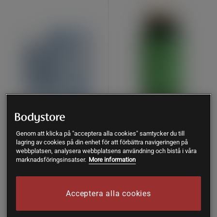
58 recensioner
119 recensioner
LactoVitalis Pro 30 kapslar
Magnesium 375 mg 100
Genom att klicka på "acceptera alla cookies" samtycker du till
tabletter
lagring av cookies på din enhet för att förbättra navigeringen på
Holistic
webbplatsen, analysera webbplatsens användning och bistå i våra
Great Earth
marknadsföringsinsatser.
More information
171 kr
Köp
89 kr
Köp
274 kr
Acceptera alla cookies
Lägsta pris
94 kr