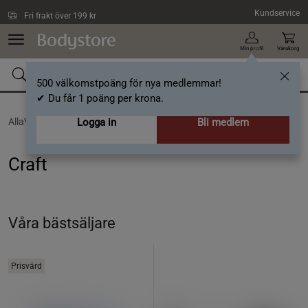
Hoppa till innehållet
Kundservice
Fri frakt över 199 kr
Min profil
Varukorg
500 välkomstpoäng för nya medlemmar!
✔ Du får 1 poäng per krona.
AllaVarumärken /
Logga in
Craft
Bli medlem
Craft
Våra bästsäljare
Prisvärd