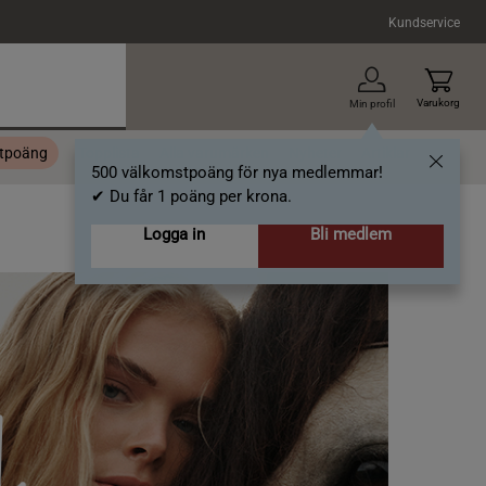
Kundservice
Varukorg
Min profil
stpoäng
Topplista
Alla varumärken
Nyheter
Artiklar
500 välkomstpoäng för nya medlemmar!
✔ Du får 1 poäng per krona.
Logga in
Bli medlem