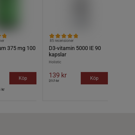
ner
85 recensioner
um 375 mg 100
D3-vitamin 5000 IE 90
kapslar
Holistic
139 kr
Köp
Köp
217 kr
 kr