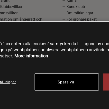
aranti
— Karriär
klubbsvillkor
— Kundklubb
ansvillkor
— Om märkningar
rmation om ångerrätt och
— För grönare paket
ation
—
Redaktionell policy
einställningar
— Sitemap
— Black Friday
 "acceptera alla cookies" samtycker du till lagring av coo
ngen på webbplatsen, analysera webbplatsens användning
satser.
More information
Spara val
tällningar
© 2026 Health and