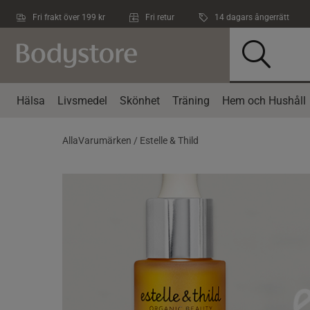
Hoppa till innehållet
Fri frakt över 199 kr
Fri retur
14 dagars ångerrätt
Hälsa
Livsmedel
Skönhet
Träning
Hem och Hushåll
AllaVarumärken /
Estelle & Thild