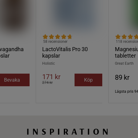
58 recensioner
118 recensio
wagandha
LactoVitalis Pro 30
Magnesi
slar
kapslar
tabletter
Holistic
Great Earth
171 kr
89 kr
Bevaka
Köp
274 kr
Lägsta pris
94
INSPIRATION