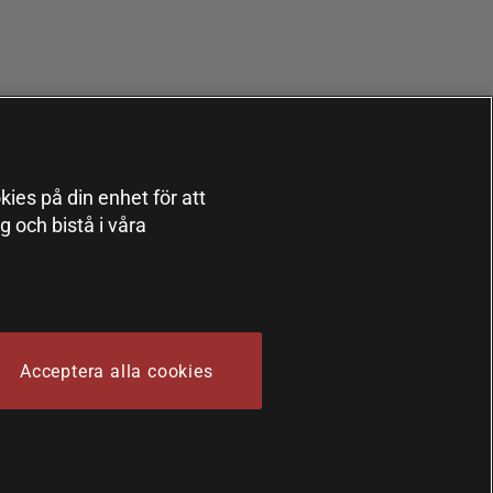
kies på din enhet för att
 och bistå i våra
Acceptera alla cookies
 Sports Nutrition Group HSNG AB Bodystore - Orgnr: 556564-4258