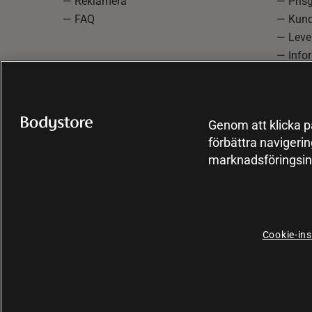
— Reklamera
— Prisg
— FAQ
— Kund
— Lever
— Info
reklam
— Cooki
Genom att klicka på
förbättra navigeri
marknadsföringsin
Cookie-ins