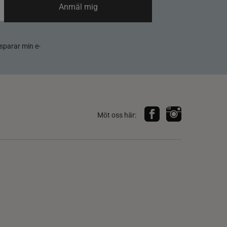
Anmäl mig
sparar min e-
Möt oss här: