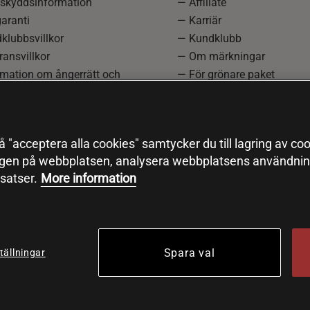
skyddsinformation
— Affiliate
aranti
— Karriär
klubbsvillkor
— Kundklubb
ansvillkor
— Om märkningar
rmation om ångerrätt och
— För grönare paket
ation
—
Redaktionell policy
einställningar
— Sitemap
— Black Friday
 "acceptera alla cookies" samtycker du till lagring av coo
ngen på webbplatsen, analysera webbplatsens användning
satser.
More information
Spara val
tällningar
© 2026 Health and