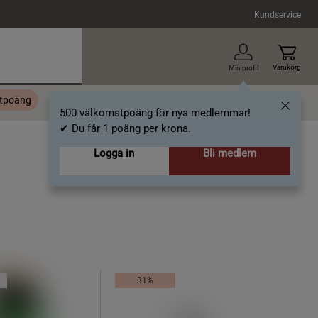
Kundservice
Varukorg
Min profil
stpoäng
Topplista
Alla varumärken
Nyheter
Artiklar
500 välkomstpoäng för nya medlemmar!
✔ Du får 1 poäng per krona.
Logga in
Bli medlem
31%