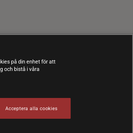
kies på din enhet för att
 och bistå i våra
Acceptera alla cookies
 Sports Nutrition Group HSNG AB Bodystore - Orgnr: 556564-4258