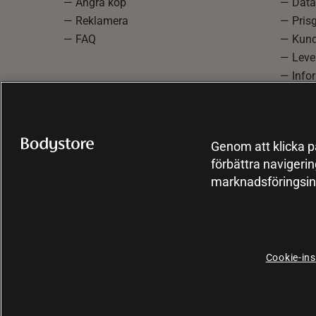
— Ångra köp
— Data
— Reklamera
— Prisg
— FAQ
— Kund
— Lever
— Info
reklam
— Cooki
Genom att klicka på
förbättra navigeri
marknadsföringsin
Cookie-ins