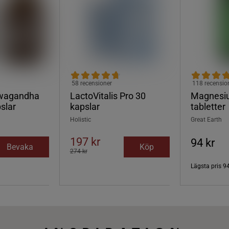
58 recensioner
118 recensio
wagandha
LactoVitalis Pro 30
Magnesi
slar
kapslar
tabletter
Holistic
Great Earth
197 kr
94 kr
Bevaka
Köp
274 kr
Lägsta pris
94