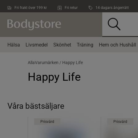
Hoppa till innehållet
Fri frakt över 199 kr
Fri retur
14 dagars ångerrätt
Hälsa
Livsmedel
Skönhet
Träning
Hem och Hushåll
AllaVarumärken /
Happy Life
Happy Life
Våra bästsäljare
Prisvärd
Prisvärd