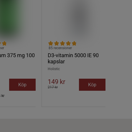
ner
85 recensioner
um 375 mg 100
D3-vitamin 5000 IE 90
kapslar
Holistic
149 kr
Köp
Köp
217 kr
 kr