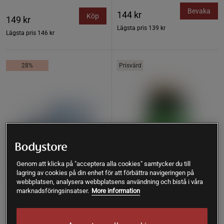
Bevaka
144 kr
Köp
149 kr
Lägsta pris
139 kr
Lägsta pris
146 kr
28%
Prisvärd
Genom att klicka på "acceptera alla cookies" samtycker du till
lagring av cookies på din enhet för att förbättra navigeringen på
webbplatsen, analysera webbplatsens användning och bistå i våra
marknadsföringsinsatser.
More information
58 recensioner
118 recensioner
LactoVitalis Pro 30 kapslar
Magnesium 375 mg 100
tabletter
Holistic