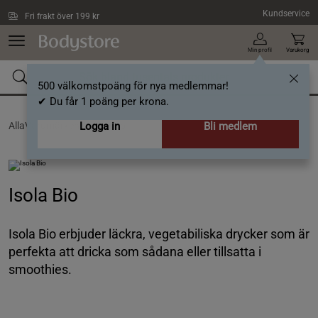
Hoppa till innehållet
Kundservice
Fri frakt över 199 kr
Min profil
Varukorg
500 välkomstpoäng för nya medlemmar!
✔ Du får 1 poäng per krona.
AllaVarumärken /
Logga in
Isola Bio
Bli medlem
Isola Bio
Isola Bio erbjuder läckra, vegetabiliska drycker som är
perfekta att dricka som sådana eller tillsatta i
smoothies.