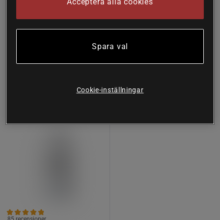
Acceptera alla cookies
Great Earth
197 kr
Köp
94 kr
Köp
274 kr
Spara val
Lägsta pris
94 kr
31%
Cookie-inställningar
85 recensioner