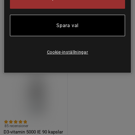
197 kr
Köp
94 kr
Köp
274 kr
Lägsta pris
94 kr
Spara val
31%
Cookie-inställningar
85 recensioner
D3-vitamin 5000 IE 90 kapslar