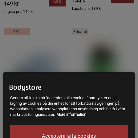
144 kr
Köp
149 kr
Lägsta pris
139 kr
Lägsta pris
149 kr
28%
Prisvärd
Genom att klicka på "acceptera alla cookies" samtycker du till
lagring av cookies på din enhet för att förbättra navigeringen på
webbplatsen, analysera webbplatsens användning och bistå i våra
marknadsföringsinsatser.
More information
58 recensioner
118 recensioner
LactoVitalis Pro 30 kapslar
Magnesium 375 mg 100
tabletter
Holistic
Great Earth
Acceptera alla cookies