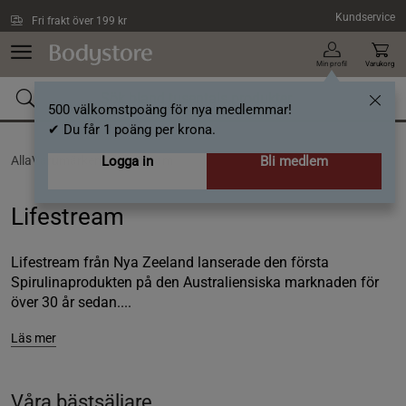
Hoppa till innehållet
Kundservice
Fri frakt över 199 kr
Min profil
Varukorg
500 välkomstpoäng för nya medlemmar!
✔ Du får 1 poäng per krona.
AllaVarumärken /
Logga in
Lifestream
Bli medlem
Lifestream
Lifestream från Nya Zeeland lanserade den första
Spirulinaprodukten på den Australiensiska marknaden för
över 30 år sedan....
Läs mer
Våra bästsäljare