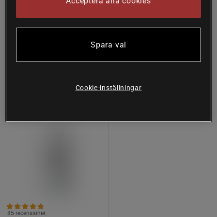
Acceptera alla cookies
Great Earth
197 kr
Köp
94 kr
Köp
274 kr
Spara val
Lägsta pris
94 kr
31%
Cookie-inställningar
85 recensioner