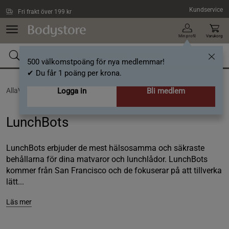
Hoppa till innehållet
Kundservice
Fri frakt över 199 kr
Min profil
Varukorg
500 välkomstpoäng för nya medlemmar!
✔ Du får 1 poäng per krona.
AllaVarumärken /
Logga in
LunchBots
Bli medlem
LunchBots
LunchBots erbjuder de mest hälsosamma och säkraste
behållarna för dina matvaror och lunchlådor. LunchBots
kommer från San Francisco och de fokuserar på att tillverka
lätt...
Läs mer