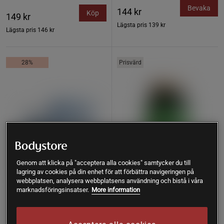
Bevaka
144 kr
Köp
149 kr
Lägsta pris
139 kr
Lägsta pris
146 kr
28%
Prisvärd
Genom att klicka på "acceptera alla cookies" samtycker du till
lagring av cookies på din enhet för att förbättra navigeringen på
webbplatsen, analysera webbplatsens användning och bistå i våra
marknadsföringsinsatser.
More information
58 recensioner
118 recensioner
LactoVitalis Pro 30 kapslar
Magnesium 375 mg 100
tabletter
Holistic