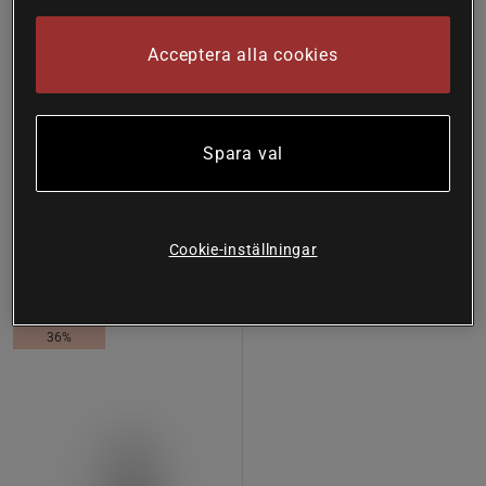
Acceptera alla cookies
58 recensioner
119 recensioner
LactoVitalis Pro 30 kapslar
Magnesium 375 mg 100
tabletter
Holistic
Spara val
Great Earth
171 kr
Köp
89 kr
Köp
274 kr
Cookie-inställningar
Lägsta pris
94 kr
36%