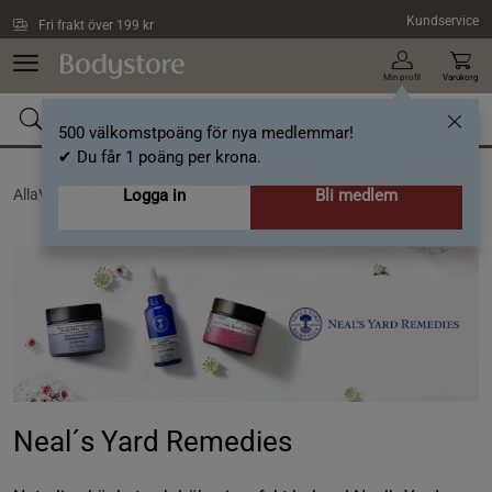
Hoppa till innehållet
Kundservice
Fri frakt över 199 kr
Min profil
Varukorg
500 välkomstpoäng för nya medlemmar!
✔ Du får 1 poäng per krona.
AllaVarumärken /
Logga in
Neal´s Yard Remedies
Bli medlem
Neal´s Yard Remedies