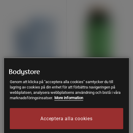
58 recensioner
118 recensioner
LactoVitalis Pro 30 kapslar
Magnesium 375 mg 100
Genom att klicka på "acceptera alla cookies" samtycker du till
tabletter
lagring av cookies på din enhet för att förbättra navigeringen på
Holistic
webbplatsen, analysera webbplatsens användning och bistå i våra
Great Earth
marknadsföringsinsatser.
More information
197 kr
Köp
94 kr
Köp
274 kr
Acceptera alla cookies
Lägsta pris
94 kr