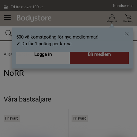
Hoppa till innehållet
Kundservice
Fri frakt över 199 kr
Min profil
Varukorg
500 välkomstpoäng för nya medlemmar!
✔ Du får 1 poäng per krona.
AllaVarumärken /
Logga in
NoRR
Bli medlem
NoRR
Våra bästsäljare
Prisvärd
Prisvärd