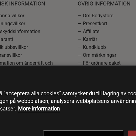
ISK INFORMATION
ÖVRIG INFORMATION
nna villkor
— Om Bodystore
ningsvillkor
— Presentkort
skyddsinformation
— Affiliate
aranti
— Karriär
klubbsvillkor
— Kundklubb
ansvillkor
— Om märkningar
rmation om ångerrätt och
— För grönare paket
ation
—
Redaktionell policy
einställningar
— Sitemap
— Black Friday
 "acceptera alla cookies" samtycker du till lagring av coo
ngen på webbplatsen, analysera webbplatsens användning
satser.
More information