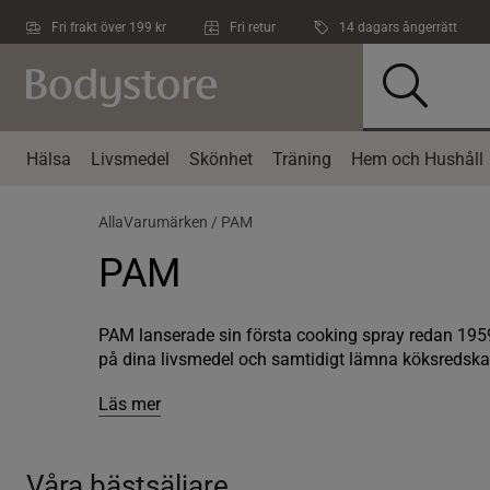
Hoppa till innehållet
Fri frakt över 199 kr
Fri retur
14 dagars ångerrätt
Hälsa
Livsmedel
Skönhet
Träning
Hem och Hushåll
AllaVarumärken /
PAM
PAM
PAM lanserade sin första cooking spray redan 1959
på dina livsmedel och samtidigt lämna köksredskap
Läs mer
Våra bästsäljare