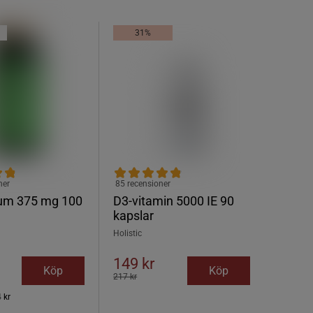
31%
ner
85 recensioner
um 375 mg 100
D3-vitamin 5000 IE 90
kapslar
Holistic
149 kr
Köp
Köp
217 kr
 kr