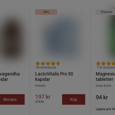
28%
Prisvärd
58 recensioner
118 recensio
wagandha
LactoVitalis Pro 30
Magnesi
slar
kapslar
tabletter
Holistic
Great Earth
197 kr
94 kr
Bevaka
Köp
274 kr
Lägsta pris
94