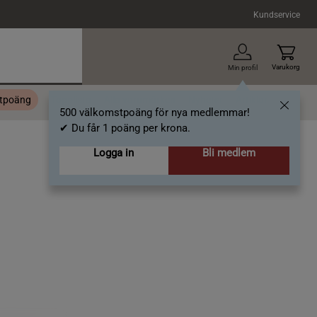
Kundservice
Varukorg
Min profil
stpoäng
Topplista
Alla varumärken
Nyheter
Artiklar
500 välkomstpoäng för nya medlemmar!
✔ Du får 1 poäng per krona.
Logga in
Bli medlem