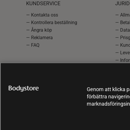
KUNDSERVICE
JURID
— Kontakta oss
— Allmä
— Kontrollera beställning
— Betal
— Ångra köp
— Data
— Reklamera
— Prisg
— FAQ
— Kund
— Lever
— Info
reklam
— Cooki
Genom att klicka på
förbättra navigeri
marknadsföringsin