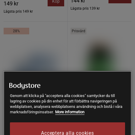
144 kr
Köp
149 kr
Lägsta pris
139 kr
Lägsta pris
149 kr
28%
Prisvärd
Genom att klicka på "acceptera alla cookies" samtycker du till
lagring av cookies på din enhet för att förbättra navigeringen på
webbplatsen, analysera webbplatsens användning och bistå i våra
marknadsföringsinsatser.
More information
58 recensioner
118 recensioner
LactoVitalis Pro 30 kapslar
Magnesium 375 mg 100
tabletter
Holistic
Great Earth
Acceptera alla cookies