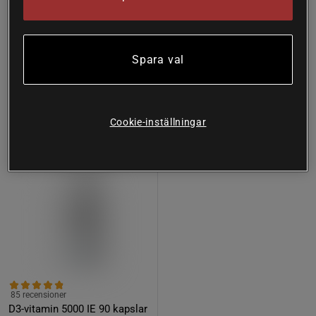
197 kr
Köp
94 kr
Köp
274 kr
Lägsta pris
94 kr
Spara val
31%
Cookie-inställningar
85 recensioner
D3-vitamin 5000 IE 90 kapslar