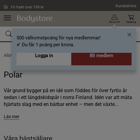
Hoppa till innehållet
Kundservice
Fri frakt över 199 kr
Min profil
Varukorg
500 välkomstpoäng för nya medlemmar!
✔ Du får 1 poäng per krona.
AllaVarumärken /
Logga in
Polar
Bli medlem
Polar
Vår grund bygger på en idé som föddes för över fyrtio år
sedan i ett längdskidspår i norra Finland. Idén var att mäta
hjärtats slag med en bärbar enhet – men det växte...
Läs mer
Våra bästsäljare