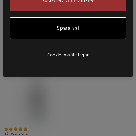
Acceptera alla cookies
Great Earth
197 kr
Köp
94 kr
Köp
274 kr
Spara val
Lägsta pris
94 kr
31%
Cookie-inställningar
85 recensioner