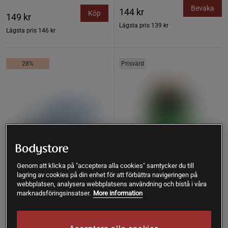
Bevaka
144 kr
Köp
149 kr
Lägsta pris
139 kr
Lägsta pris
146 kr
28%
Prisvärd
Genom att klicka på "acceptera alla cookies" samtycker du till
lagring av cookies på din enhet för att förbättra navigeringen på
webbplatsen, analysera webbplatsens användning och bistå i våra
marknadsföringsinsatser.
More information
58 recensioner
118 recensioner
LactoVitalis Pro 30 kapslar
Magnesium 375 mg 100
tabletter
Holistic