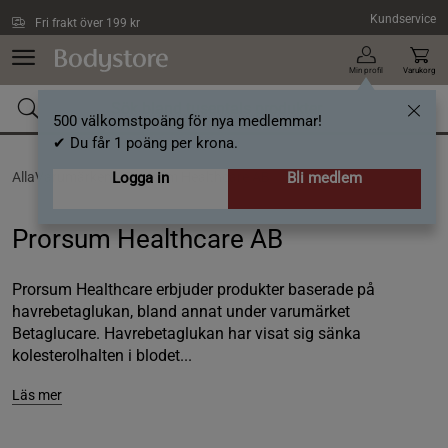
Hoppa till innehållet
Kundservice
Fri frakt över 199 kr
Min profil
Varukorg
500 välkomstpoäng för nya medlemmar!
✔ Du får 1 poäng per krona.
AllaVarumärken /
Logga in
Prorsum Healthcare AB
Bli medlem
Prorsum Healthcare AB
Prorsum Healthcare erbjuder produkter baserade på
havrebetaglukan, bland annat under varumärket
Betaglucare. Havrebetaglukan har visat sig sänka
kolesterolhalten i blodet...
Läs mer