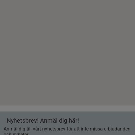
Nyhetsbrev! Anmäl dig här!
Anmäl dig till vårt nyhetsbrev för att inte missa erbjudanden
och nyheter.