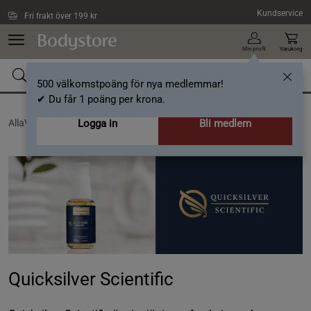
Hoppa till innehållet
Kundservice
Fri frakt över 199 kr
Min profil
Varukorg
500 välkomstpoäng för nya medlemmar!
✔ Du får 1 poäng per krona.
AllaVarumärken /
Logga in
Quicksilver Scientific
Bli medlem
Quicksilver Scientific