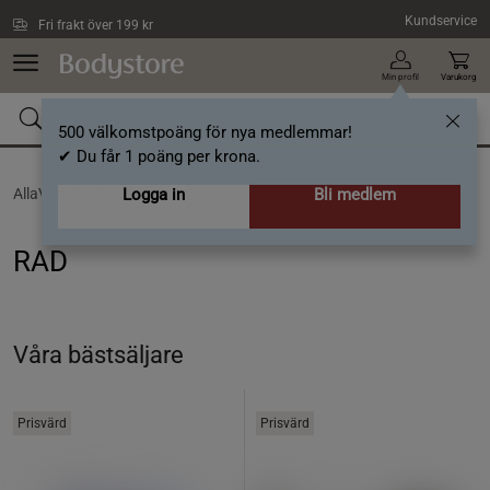
Hoppa till innehållet
Kundservice
Fri frakt över 199 kr
Min profil
Varukorg
500 välkomstpoäng för nya medlemmar!
✔ Du får 1 poäng per krona.
AllaVarumärken /
Logga in
RAD
Bli medlem
RAD
Våra bästsäljare
Prisvärd
Prisvärd