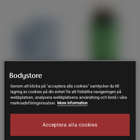
58 recensioner
118 recensioner
LactoVitalis Pro 30 kapslar
Magnesium 375 mg 100
Genom att klicka på "acceptera alla cookies" samtycker du till
tabletter
lagring av cookies på din enhet för att förbättra navigeringen på
Holistic
webbplatsen, analysera webbplatsens användning och bistå i våra
Great Earth
marknadsföringsinsatser.
More information
197 kr
Köp
94 kr
Köp
274 kr
Acceptera alla cookies
Lägsta pris
94 kr