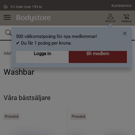
Hoppa till innehållet
Kundservice
Fri frakt över 199 kr
Min profil
Varukorg
500 välkomstpoäng för nya medlemmar!
✔ Du får 1 poäng per krona.
AllaVarumärken /
Logga in
Washbar
Bli medlem
Washbar
Våra bästsäljare
Prisvärd
Prisvärd