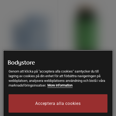
58 recensioner
118 recensioner
LactoVitalis Pro 30 kapslar
Magnesium 375 mg 100
Genom att klicka på "acceptera alla cookies" samtycker du till
tabletter
lagring av cookies på din enhet för att förbättra navigeringen på
Holistic
webbplatsen, analysera webbplatsens användning och bistå i våra
Great Earth
marknadsföringsinsatser.
More information
197 kr
Köp
94 kr
Köp
274 kr
Acceptera alla cookies
Lägsta pris
94 kr