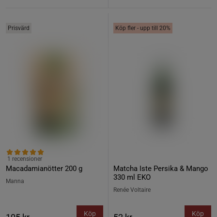
Prisvärd
Köp fler - upp till 20%
1 recensioner
Macadamianötter 200 g
Matcha Iste Persika & Mango
330 ml EKO
Manna
Renée Voltaire
Köp
Köp