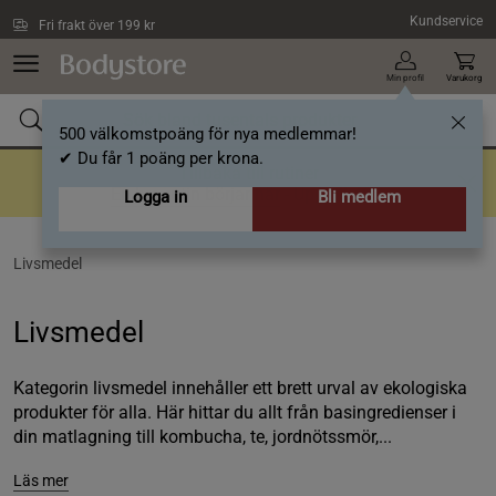
Hoppa till innehållet
Kundservice
Fri frakt över 199 kr
Min profil
Varukorg
500 välkomstpoäng för nya medlemmar!
✔ Du får 1 poäng per krona.
Tillbaka till rutiner
En bra rutin börjar här
- Upp till 40%
Logga in
Bli medlem
Livsmedel
Livsmedel
Kategorin livsmedel innehåller ett brett urval av ekologiska
produkter för alla. Här hittar du allt från basingredienser i
din matlagning till kombucha, te, jordnötssmör,...
Läs mer