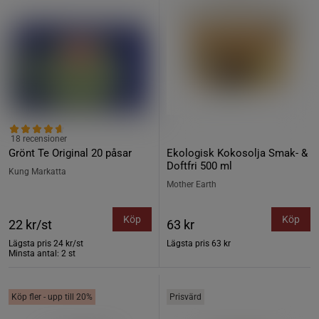
18 recensioner
Grönt Te Original 20 påsar
Ekologisk Kokosolja Smak- &
Doftfri 500 ml
Kung Markatta
Mother Earth
Köp
Köp
22 kr/st
63 kr
Lägsta pris
24 kr/st
Lägsta pris
63 kr
Minsta antal: 2 st
Köp fler - upp till 20%
Prisvärd