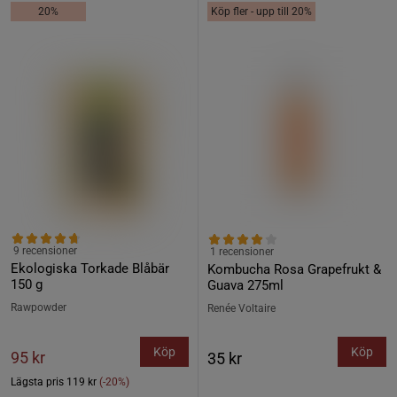
20%
Köp fler - upp till 20%
9 recensioner
1 recensioner
Ekologiska Torkade Blåbär
Kombucha Rosa Grapefrukt &
150 g
Guava 275ml
Rawpowder
Renée Voltaire
Köp
Köp
95 kr
35 kr
Lägsta pris
119 kr
(-20%)