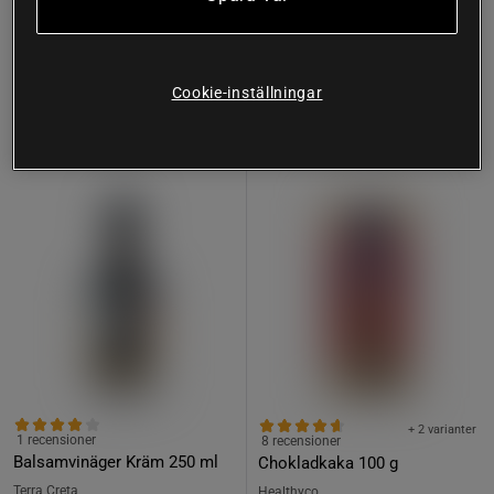
Köp
Köp
17 kr/st
50 kr
Lägsta pris
17 kr/st
Lägsta pris
50 kr
Minsta antal: 2 st
Cookie-inställningar
Prisvärd
Prisvärd
+ 2 varianter
1 recensioner
8 recensioner
Balsamvinäger Kräm 250 ml
Chokladkaka 100 g
Terra Creta
Healthyco