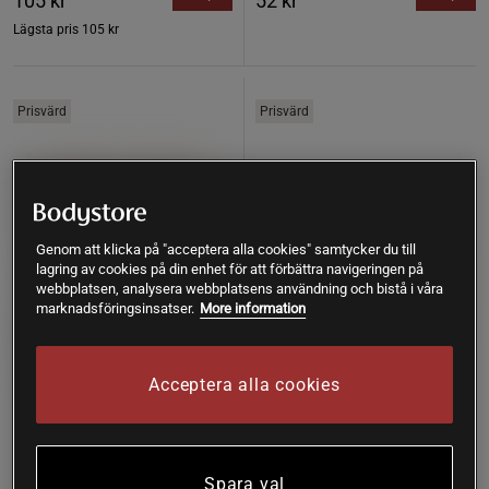
105 kr
52 kr
Lägsta pris
105 kr
Prisvärd
Prisvärd
Genom att klicka på "acceptera alla cookies" samtycker du till
lagring av cookies på din enhet för att förbättra navigeringen på
webbplatsen, analysera webbplatsens användning och bistå i våra
marknadsföringsinsatser.
More information
Acceptera alla cookies
1 recensioner
1 recensioner
Chokladjordnötter 40 g
Jordnötssmör 250 g
Healthyco
Superfruit Foods
Spara val