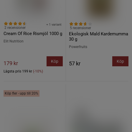
+ 1 variant
2 recensioner
5 recensioner
Cream Of Rice Rismjöl 1000 g
Ekologisk Mald Kardemumma
30 g
Elit Nutrition
Powerfruits
Köp
Köp
179 kr
57 kr
Lägsta pris
199 kr
(-10%)
Köp fler - upp till 20%