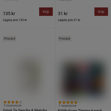
Köp
Köp
135 kr
31 kr
Lägsta pris
135 kr
Lägsta pris
31 kr
Prisvärd
Prisvärd
3 recensioner
7 recensioner
Grönt Te Sencha & Matcha
Köttbuljong Tärning 6-pack