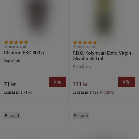
2 recensioner
1 recensioner
Chiafrön EKO 300 g
P.D.O. Kolymvari Extra Virgin
Olivolja 500 ml
Superfruit
Terra Creta
Köp
Köp
111 kr
71 kr
Lägsta pris
71 kr
Lägsta pris
139 kr
(-20%)
Prisvärd
Prisvärd