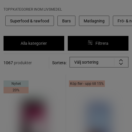
TOPPKATEGORIER INOM LIVSMEDEL
Superfood & rawfood
Bars
Matlagning
Frö- & 
Alla kategorier
Filtrera
Välj sortering
1067
produkter
Sortera:
Nyhet
Köp fler - upp till 15%
20%