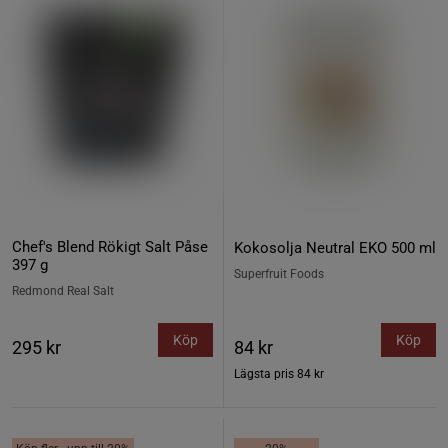
Chef's Blend Rökigt Salt Påse
Kokosolja Neutral EKO 500 ml
397 g
Superfruit Foods
Redmond Real Salt
Köp
Köp
295 kr
84 kr
Lägsta pris
84 kr