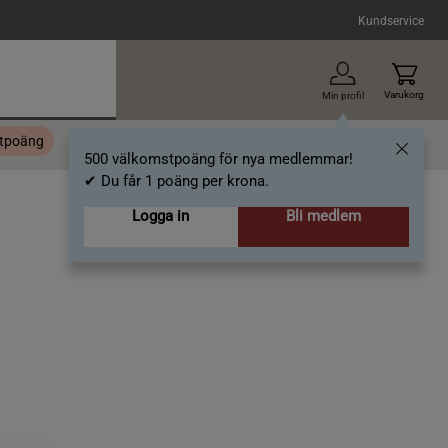
Kundservice
Varukorg
Min profil
stpoäng
Topplista
Alla varumärken
Nyheter
Artiklar
500 välkomstpoäng för nya medlemmar!
✔ Du får 1 poäng per krona.
Logga in
Bli medlem