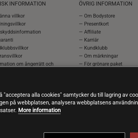
ISK INFORMATION
ÖVRIG INFORMATION
nna villkor
— Om Bodystore
ningsvillkor
— Presentkort
skyddsinformation
— Affiliate
aranti
— Karriär
klubbsvillkor
— Kundklubb
ansvillkor
— Om märkningar
rmation om ångerrätt och
— För grönare paket
ation
—
Redaktionell policy
einställningar
— Sitemap
— Black Friday
 "acceptera alla cookies" samtycker du till lagring av coo
ngen på webbplatsen, analysera webbplatsens användning
satser.
More information