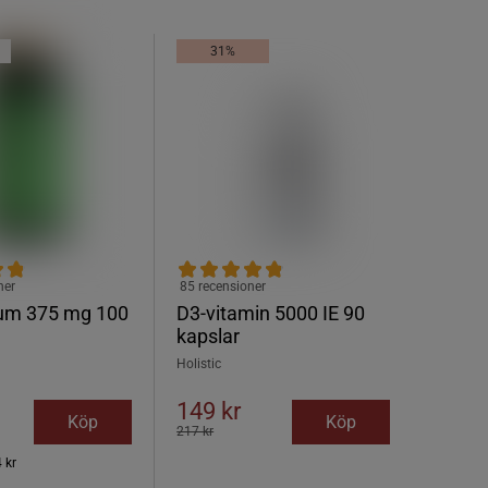
31%
ner
85 recensioner
um 375 mg 100
D3-vitamin 5000 IE 90
kapslar
Holistic
149 kr
Köp
Köp
217 kr
 kr