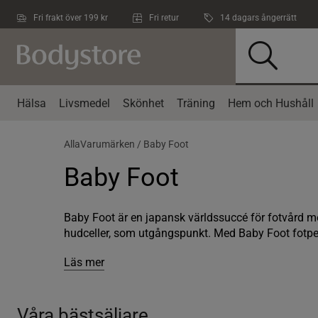
Hoppa till innehållet
Fri frakt över 199 kr
Fri retur
14 dagars ångerrätt
Hälsa
Livsmedel
Skönhet
Träning
Hem och Hushåll
AllaVarumärken /
Baby Foot
Baby Foot
Baby Foot är en japansk världssuccé för fotvård med
hudceller, som utgångspunkt. Med Baby Foot fotpee
Läs mer
Våra bästsäljare