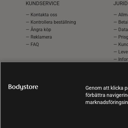
KUNDSERVICE
JURID
— Kontakta oss
— Allmä
— Kontrollera beställning
— Betal
— Ångra köp
— Data
— Reklamera
— Prisg
— FAQ
— Kund
— Lever
— Info
reklam
— Cooki
Genom att klicka på
förbättra navigeri
marknadsföringsin