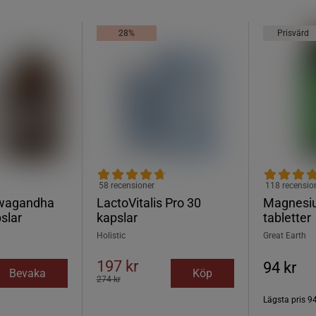
28%
Prisvärd
58 recensioner
118 recensio
wagandha
LactoVitalis Pro 30
Magnesi
slar
kapslar
tabletter
Holistic
Great Earth
197 kr
94 kr
Bevaka
Köp
274 kr
Lägsta pris
94