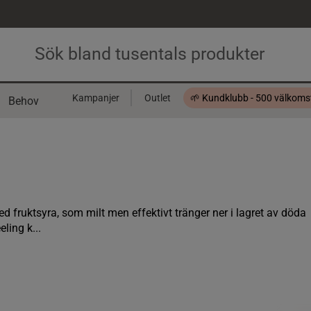
Kampanjer
Outlet
🌱 Kundklubb - 500 välkom
Behov
Presentkort
 fruktsyra, som milt men effektivt tränger ner i lagret av döda
ling k...