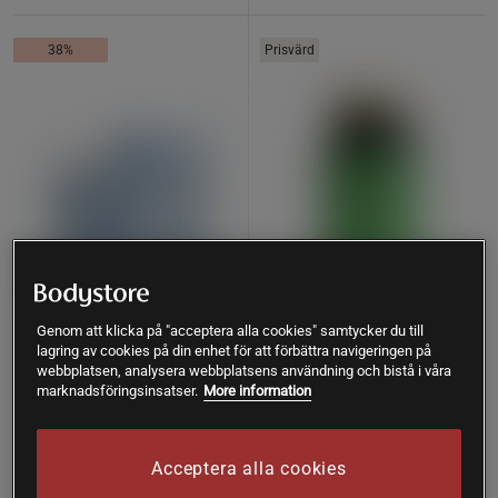
38%
Prisvärd
Genom att klicka på "acceptera alla cookies" samtycker du till
lagring av cookies på din enhet för att förbättra navigeringen på
58 recensioner
119 recensioner
webbplatsen, analysera webbplatsens användning och bistå i våra
LactoVitalis Pro 30 kapslar
Magnesium 375 mg 100
marknadsföringsinsatser.
More information
tabletter
Holistic
Great Earth
Acceptera alla cookies
171 kr
Köp
89 kr
Köp