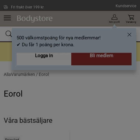
Hoppa till innehållet
Kundservice
Fri frakt över 199 kr
Min profil
Varukorg
500 välkomstpoäng för nya medlemmar!
✔ Du får 1 poäng per krona.
Tillbaka till rutiner
En bra rutin börjar här
- Upp till 40%
Logga in
Bli medlem
AllaVarumärken /
Eorol
Eorol
Våra bästsäljare