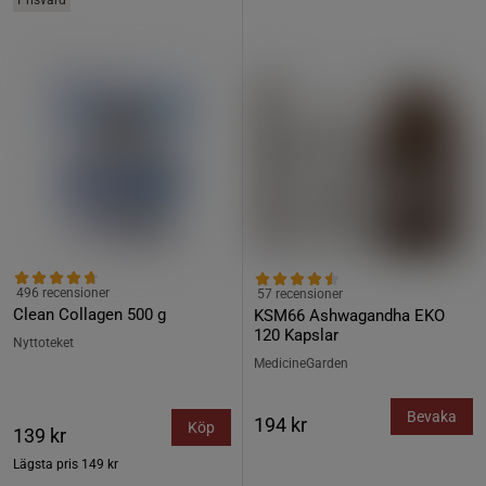
Prisvärd
496 recensioner
57 recensioner
Clean Collagen 500 g
KSM66 Ashwagandha EKO
120 Kapslar
Nyttoteket
MedicineGarden
Bevaka
194 kr
Köp
139 kr
Lägsta pris
149 kr