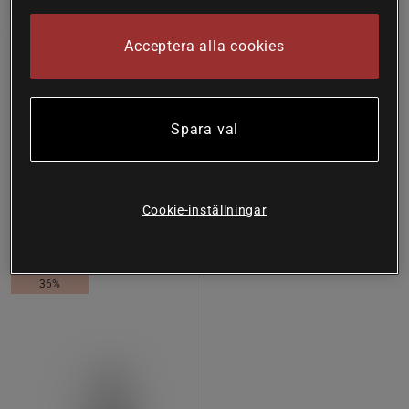
Acceptera alla cookies
58 recensioner
119 recensioner
LactoVitalis Pro 30 kapslar
Magnesium 375 mg 100
tabletter
Holistic
Spara val
Great Earth
171 kr
Köp
89 kr
Köp
274 kr
Cookie-inställningar
Lägsta pris
94 kr
36%